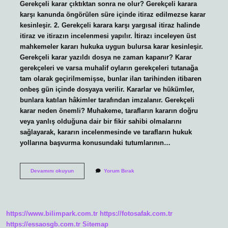
Gerekçeli karar çıktıktan sonra ne olur? Gerekçeli karara
karşı kanunda öngörülen süre içinde itiraz edilmezse karar
kesinleşir. 2. Gerekçeli karara karşı yargısal itiraz halinde
itiraz ve itirazın incelenmesi yapılır. İtirazı inceleyen üst
mahkemeler kararı hukuka uygun bulursa karar kesinleşir.
Gerekçeli karar yazıldı dosya ne zaman kapanır? Karar
gerekçeleri ve varsa muhalif oyların gerekçeleri tutanağa
tam olarak geçirilmemişse, bunlar ilan tarihinden itibaren
onbeş gün içinde dosyaya verilir. Kararlar ve hükümler,
bunlara katılan hâkimler tarafından imzalanır. Gerekçeli
karar neden önemli? Muhakeme, tarafların kararın doğru
veya yanlış olduğuna dair bir fikir sahibi olmalarını
sağlayarak, kararın incelenmesinde ve tarafların hukuk
yollarına başvurma konusundaki tutumlarının…
Davada
Devamını okuyun
Yorum Bırak
Gerekçeli
Karar
Yazıldı
Ne
Anlama
https://www.bilimpark.com.tr
https://fotosafak.com.tr
Gelir
https://essaosgb.com.tr
Sitemap