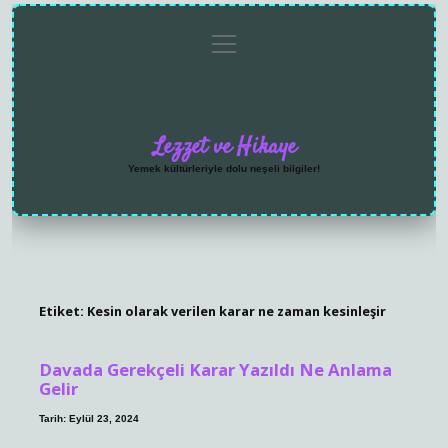
menüyü
Anasayfa
Gizlilik
Yasal
Hakkımızda
aç
Politikası
Uyarı
Lezzet ve Hikaye
Yemek kültürleriyle dolu neşeli bilgiler!
Etiket:
Kesin olarak verilen karar ne zaman kesinleşir
Davada Gerekçeli Karar Yazıldı Ne Anlama
Gelir
Tarih: Eylül 23, 2024