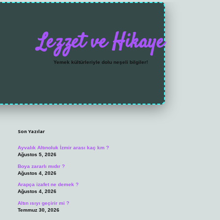
Lezzet ve Hikaye
Yemek kültürleriyle dolu neşeli bilgiler!
Sidebar
https://grandoperabet
Son Yazılar
Ayvalık Altınoluk İzmir arası kaç km ?
Ağustos 5, 2026
Boya zararlı mıdır ?
Ağustos 4, 2026
Arapça izafet ne demek ?
Ağustos 4, 2026
Altın ısıyı geçirir mi ?
Temmuz 30, 2026