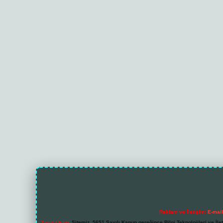
Reklam ve İletişim:
E-mai
Yasal Uyarı:
Sitemiz, 5651 Sayılı Kanun gereğince Bilgi Teknolojileri ve İl