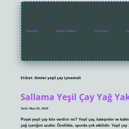
Anasayfa
Gizlilik Politikası
Yasal Uyarı
H
Etiket:
Kimler yeşil çay içmemeli
Sallama Yeşil Çay Yağ Ya
Tarih: Mart 20, 2025
Poşet yeşil çay kilo verdirir mi? Yeşil çay, kateşinler ve kafe
yağ içeriğini azaltır. Özellikle, sporda çok etkilidir. Yeşil çay