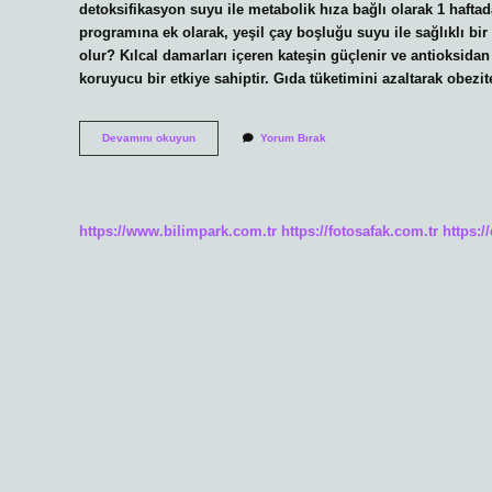
detoksifikasyon suyu ile metabolik hıza bağlı olarak 1 haftad
programına ek olarak, yeşil çay boşluğu suyu ile sağlıklı bir 
olur? Kılcal damarları içeren kateşin güçlenir ve antioksidan
koruyucu bir etkiye sahiptir. Gıda tüketimini azaltarak obezi
Sallama
Devamını okuyun
Yorum Bırak
Yeşil
Çay
Yağ
Yakar
Mı
https://www.bilimpark.com.tr
https://fotosafak.com.tr
https:/