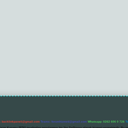
l:
backlinkpaneli@gmail.com
Teams:
forumhizmeti@gmail.com
Whatsapp: 0262 606 0 726
T
etişim Kurumu (BTK) tarafından onaylanmış bir Yer Sağlayıcı olarak hizmet vermektedir. Bu ne