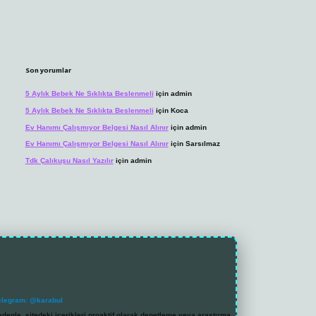
Son yorumlar
5 Aylık Bebek Ne Sıklıkta Beslenmeli
için
admin
5 Aylık Bebek Ne Sıklıkta Beslenmeli
için
Koca
Ev Hanımı Çalışmıyor Belgesi Nasıl Alınır
için
admin
Ev Hanımı Çalışmıyor Belgesi Nasıl Alınır
için
Sarsılmaz
Tdk Çalıkuşu Nasıl Yazılır
için
admin
elegram: @karabul
denle, sitedeki içerikleri proaktif olarak denetleme veya araştırma