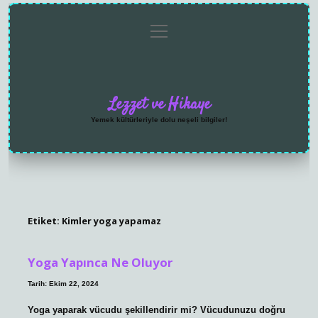
menüyü
Anasayfa
Gizlilik
Yasal
Hakkımızda
aç
Politikası
Uyarı
Lezzet ve Hikaye
Yemek kültürleriyle dolu neşeli bilgiler!
Etiket:
Kimler yoga yapamaz
Yoga Yapınca Ne Oluyor
Tarih: Ekim 22, 2024
Yoga yaparak vücudu şekillendirir mi? Vücudunuzu doğru