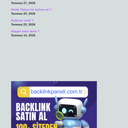
Temmuz 27, 2026
Klinik Türkçe bir kelime mi ?
Temmuz 25, 2026
Kaldırım nedir ?
Temmuz 23, 2026
Köşger kime denir ?
Temmuz 14, 2026