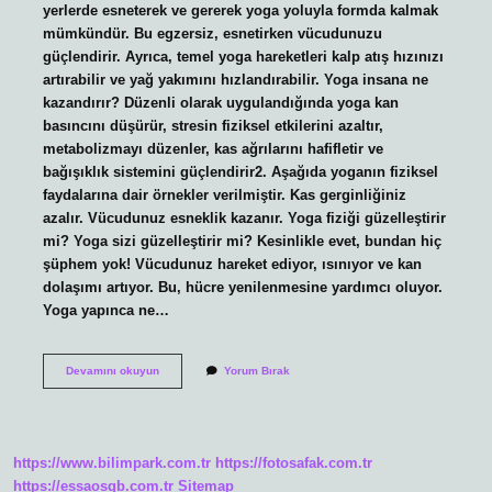
yerlerde esneterek ve gererek yoga yoluyla formda kalmak
mümkündür. Bu egzersiz, esnetirken vücudunuzu
güçlendirir. Ayrıca, temel yoga hareketleri kalp atış hızınızı
artırabilir ve yağ yakımını hızlandırabilir. Yoga insana ne
kazandırır? Düzenli olarak uygulandığında yoga kan
basıncını düşürür, stresin fiziksel etkilerini azaltır,
metabolizmayı düzenler, kas ağrılarını hafifletir ve
bağışıklık sistemini güçlendirir2. Aşağıda yoganın fiziksel
faydalarına dair örnekler verilmiştir. Kas gerginliğiniz
azalır. Vücudunuz esneklik kazanır. Yoga fiziği güzelleştirir
mi? Yoga sizi güzelleştirir mi? Kesinlikle evet, bundan hiç
şüphem yok! Vücudunuz hareket ediyor, ısınıyor ve kan
dolaşımı artıyor. Bu, hücre yenilenmesine yardımcı oluyor.
Yoga yapınca ne…
Yoga
Devamını okuyun
Yorum Bırak
Yapınca
Ne
Oluyor
https://www.bilimpark.com.tr
https://fotosafak.com.tr
https://essaosgb.com.tr
Sitemap