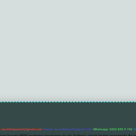
l:
backlinkpaneli@gmail.com
Teams:
forumhizmeti@gmail.com
Whatsapp: 0262 606 0 726
T
etişim Kurumu (BTK) tarafından onaylanmış bir Yer Sağlayıcı olarak hizmet vermektedir. Bu ne