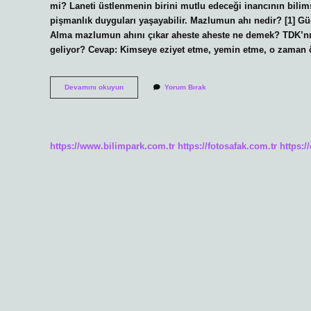
mi? Laneti üstlenmenin birini mutlu edeceği inancının bilims
pişmanlık duyguları yaşayabilir. Mazlumun ahı nedir? [1] Gü
Alma mazlumun ahını çıkar aheste aheste ne demek? TDK’n
geliyor? Cevap: Kimseye eziyet etme, yemin etme, o zaman 
Mazlumun
Devamını okuyun
Yorum Bırak
Ahı
Çıkar
Mı
https://www.bilimpark.com.tr
https://fotosafak.com.tr
https:/