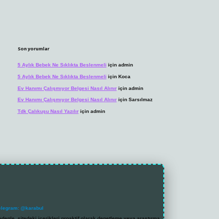
Son yorumlar
5 Aylık Bebek Ne Sıklıkta Beslenmeli
için
admin
5 Aylık Bebek Ne Sıklıkta Beslenmeli
için
Koca
Ev Hanımı Çalışmıyor Belgesi Nasıl Alınır
için
admin
Ev Hanımı Çalışmıyor Belgesi Nasıl Alınır
için
Sarsılmaz
Tdk Çalıkuşu Nasıl Yazılır
için
admin
elegram: @karabul
denle, sitedeki içerikleri proaktif olarak denetleme veya araştırma