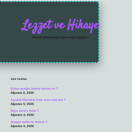
Lezzet ve Hikaye
Yemek kültürleriyle dolu neşeli bilgiler!
Sidebar
https://grandoperabet.
Son Yazılar
Ezilen ayağın üstüne basılır mı ?
Ağustos 6, 2026
Ayvalık Altınoluk İzmir arası kaç km ?
Ağustos 5, 2026
Boya zararlı mıdır ?
Ağustos 4, 2026
Arapça izafet ne demek ?
Ağustos 4, 2026