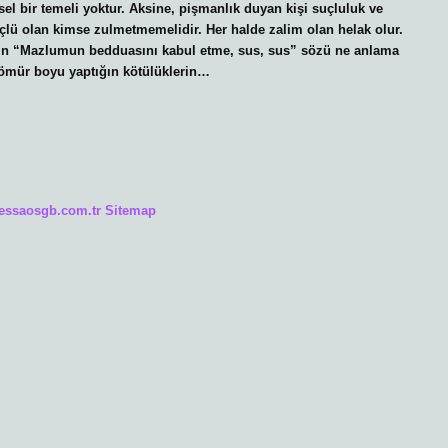
el bir temeli yoktur. Aksine, pişmanlık duyan kişi suçluluk ve
çlü olan kimse zulmetmemelidir. Her halde zalim olan helak olur.
ın “Mazlumun bedduasını kabul etme, sus, sus” sözü ne anlama
ömür boyu yaptığın kötülüklerin…
/essaosgb.com.tr
Sitemap