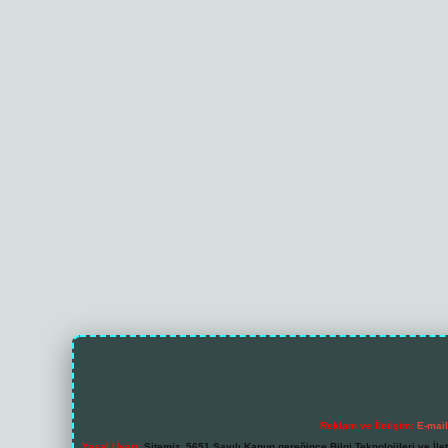
Reklam ve İletişim:
E-mai
Yasal Uyarı:
Sitemiz, 5651 Sayılı Kanun gereğince Bilgi Teknolojileri ve İl