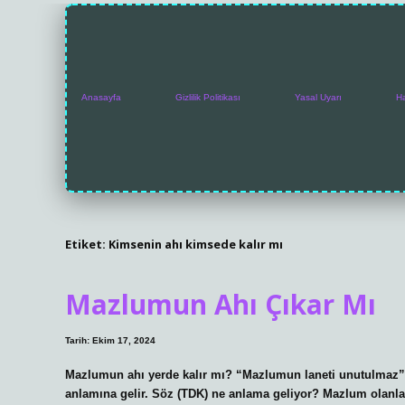
Anasayfa
Gizlilik Politikası
Yasal Uyarı
H
Etiket:
Kimsenin ahı kimsede kalır mı
Mazlumun Ahı Çıkar Mı
Tarih: Ekim 17, 2024
Mazlumun ahı yerde kalır mı? “Mazlumun laneti unutulmaz” 
anlamına gelir. Söz (TDK) ne anlama geliyor? Mazlum olanların