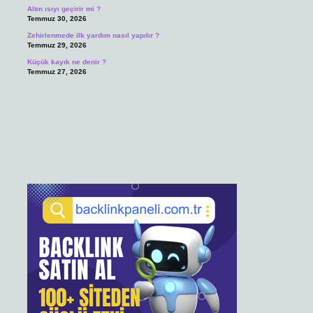
Altın ısıyı geçirir mi ?
Temmuz 30, 2026
Zehirlenmede ilk yardım nasıl yapılır ?
Temmuz 29, 2026
Küçük kayık ne denir ?
Temmuz 27, 2026