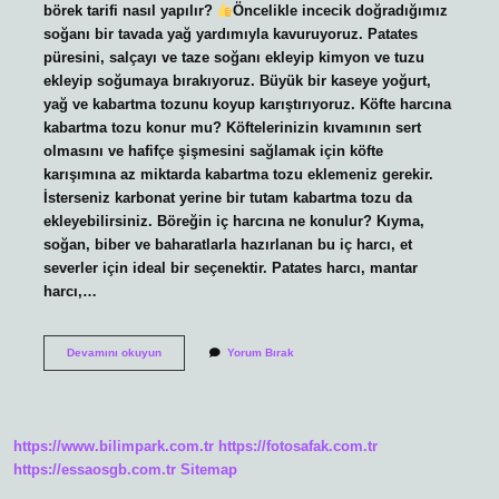
börek tarifi nasıl yapılır?
Öncelikle incecik doğradığımız
soğanı bir tavada yağ yardımıyla kavuruyoruz. Patates
püresini, salçayı ve taze soğanı ekleyip kimyon ve tuzu
ekleyip soğumaya bırakıyoruz. Büyük bir kaseye yoğurt,
yağ ve kabartma tozunu koyup karıştırıyoruz. Köfte harcına
kabartma tozu konur mu? Köftelerinizin kıvamının sert
olmasını ve hafifçe şişmesini sağlamak için köfte
karışımına az miktarda kabartma tozu eklemeniz gerekir.
İsterseniz karbonat yerine bir tutam kabartma tozu da
ekleyebilirsiniz. Böreğin iç harcına ne konulur? Kıyma,
soğan, biber ve baharatlarla hazırlanan bu iç harcı, et
severler için ideal bir seçenektir. Patates harcı, mantar
harcı,…
Börek
Devamını okuyun
Yorum Bırak
Harcına
Kabartma
Tozu
Konur
Mu
https://www.bilimpark.com.tr
https://fotosafak.com.tr
https://essaosgb.com.tr
Sitemap