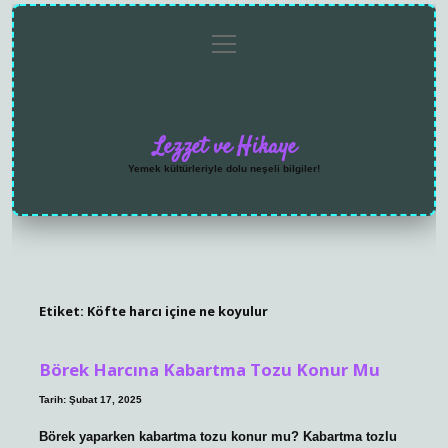
menüyü
Anasayfa
Gizlilik
Yasal
Hakkımızda
aç
Politikası
Uyarı
Lezzet ve Hikaye
Yemek kültürleriyle dolu neşeli bilgiler!
Etiket:
Köfte harcı içine ne koyulur
Börek Harcına Kabartma Tozu Konur Mu
Tarih: Şubat 17, 2025
Börek yaparken kabartma tozu konur mu? Kabartma tozlu