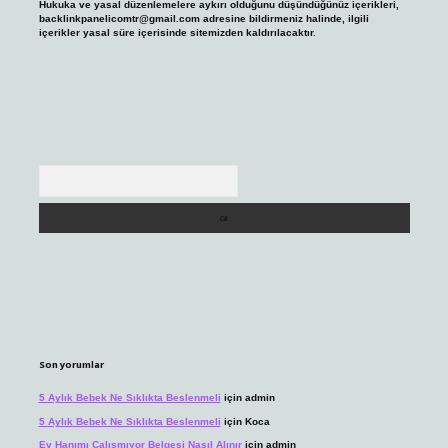
Hukuka ve yasal düzenlemelere aykırı olduğunu düşündüğünüz içerikleri,
backlinkpanelicomtr@gmail.com
adresine bildirmeniz halinde, ilgili
içerikler yasal süre içerisinde sitemizden kaldırılacaktır.
Arama
Son yorumlar
5 Aylık Bebek Ne Sıklıkta Beslenmeli
için
admin
5 Aylık Bebek Ne Sıklıkta Beslenmeli
için
Koca
Ev Hanımı Çalışmıyor Belgesi Nasıl Alınır
için
admin