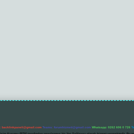
l:
backlinkpaneli@gmail.com
Teams:
forumhizmeti@gmail.com
Whatsapp: 0262 606 0 726
T
etişim Kurumu (BTK) tarafından onaylanmış bir Yer Sağlayıcı olarak hizmet vermektedir. Bu ne