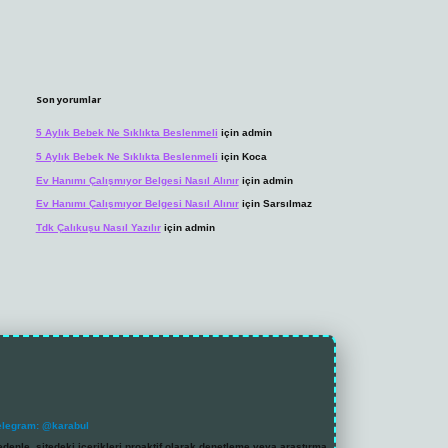
Son yorumlar
5 Aylık Bebek Ne Sıklıkta Beslenmeli
için
admin
5 Aylık Bebek Ne Sıklıkta Beslenmeli
için
Koca
Ev Hanımı Çalışmıyor Belgesi Nasıl Alınır
için
admin
Ev Hanımı Çalışmıyor Belgesi Nasıl Alınır
için
Sarsılmaz
Tdk Çalıkuşu Nasıl Yazılır
için
admin
elegram: @karabul
denle, sitedeki içerikleri proaktif olarak denetleme veya araştırma