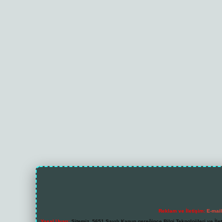
Reklam ve İletişim:
E-mai
Yasal Uyarı:
Sitemiz, 5651 Sayılı Kanun gereğince Bilgi Teknolojileri ve İl