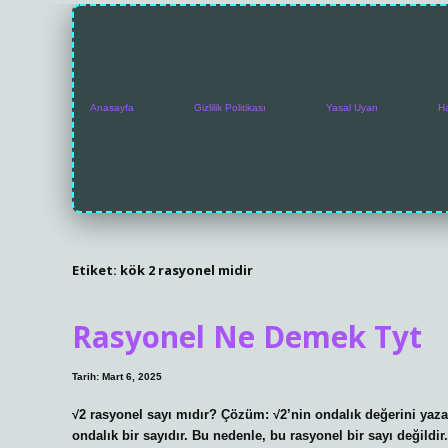
Anasayfa
Gizlilik Politikası
Yasal Uyarı
H
Etiket:
kök 2 rasyonel midir
Rasyonel Ne Demek Tyt
Tarih: Mart 6, 2025
√2 rasyonel sayı mıdır? Çözüm: √2’nin ondalık değerini yaza
ondalık bir sayıdır. Bu nedenle, bu rasyonel bir sayı değild