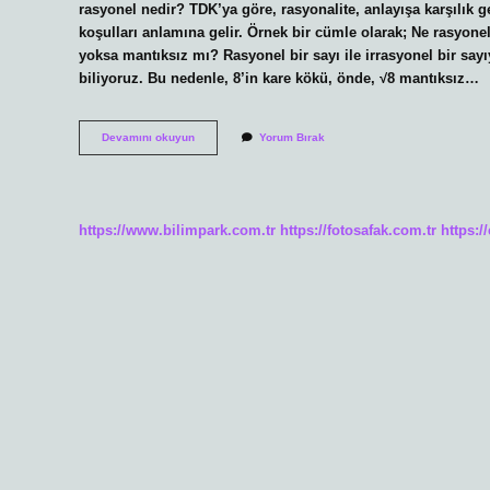
rasyonel nedir? TDK’ya göre, rasyonalite, anlayışa karşılık ge
koşulları anlamına gelir. Örnek bir cümle olarak; Ne rasyone
yoksa mantıksız mı? Rasyonel bir sayı ile irrasyonel bir say
biliyoruz. Bu nedenle, 8’in kare kökü, önde, √8 mantıksız…
Rasyonel
Devamını okuyun
Yorum Bırak
Ne
Demek
Tyt
https://www.bilimpark.com.tr
https://fotosafak.com.tr
https:/