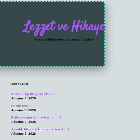
Lezzet ve Hikaye
Yemek kültürleriyle dolu neşeli bilgiler!
Sidebar
https://grandoperabet
Son Yazılar
Kuzu kulağı hangi ay ekilir ?
Ağustos 8, 2026
Ne tok tutar ?
Ağustos 8, 2026
Ezilen ayağın üstüne basılır mı ?
Ağustos 6, 2026
Ayvalık Altınoluk İzmir arası kaç km ?
Ağustos 5, 2026