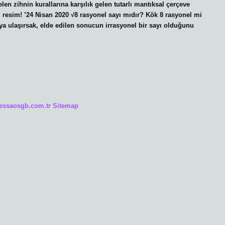
len zihnin kurallarına karşılık gelen tutarlı mantıksal çerçeve
l resim! ’24 Nisan 2020 √8 rasyonel sayı mıdır? Kök 8 rasyonel mi
ıya ulaşırsak, elde edilen sonucun irrasyonel bir sayı olduğunu
/essaosgb.com.tr
Sitemap