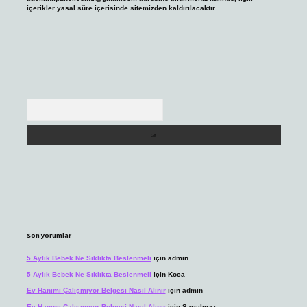
içerikler yasal süre içerisinde sitemizden kaldırılacaktır.
Arama
Son yorumlar
5 Aylık Bebek Ne Sıklıkta Beslenmeli
için
admin
5 Aylık Bebek Ne Sıklıkta Beslenmeli
için
Koca
Ev Hanımı Çalışmıyor Belgesi Nasıl Alınır
için
admin
Ev Hanımı Çalışmıyor Belgesi Nasıl Alınır
için
Sarsılmaz