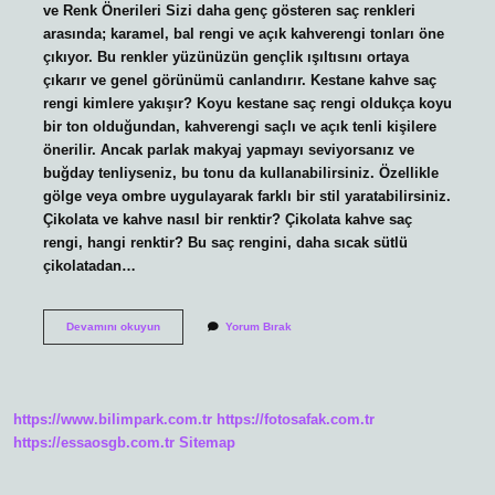
ve Renk Önerileri Sizi daha genç gösteren saç renkleri
arasında; karamel, bal rengi ve açık kahverengi tonları öne
çıkıyor. Bu renkler yüzünüzün gençlik ışıltısını ortaya
çıkarır ve genel görünümü canlandırır. Kestane kahve saç
rengi kimlere yakışır? Koyu kestane saç rengi oldukça koyu
bir ton olduğundan, kahverengi saçlı ve açık tenli kişilere
önerilir. Ancak parlak makyaj yapmayı seviyorsanız ve
buğday tenliyseniz, bu tonu da kullanabilirsiniz. Özellikle
gölge veya ombre uygulayarak farklı bir stil yaratabilirsiniz.
Çikolata ve kahve nasıl bir renktir? Çikolata kahve saç
rengi, hangi renktir? Bu saç rengini, daha sıcak sütlü
çikolatadan…
Orta
Devamını okuyun
Yorum Bırak
Kahve
Saç
Rengi
Kimlere
Yakışır
https://www.bilimpark.com.tr
https://fotosafak.com.tr
https://essaosgb.com.tr
Sitemap