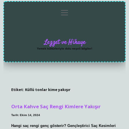
menüyü
Anasayfa
Gizlilik
Yasal
Hakkımızda
aç
Politikası
Uyarı
Lezzet ve Hikaye
Yemek kültürleriyle dolu neşeli bilgiler!
Etiket:
Küllü tonlar kime yakışır
Orta Kahve Saç Rengi Kimlere Yakışır
Tarih: Ekim 14, 2024
Hangi saç rengi genç gösterir? Gençleştirici Saç Kesimleri