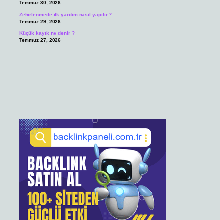
Temmuz 30, 2026
Zehirlenmede ilk yardım nasıl yapılır ?
Temmuz 29, 2026
Küçük kayık ne denir ?
Temmuz 27, 2026