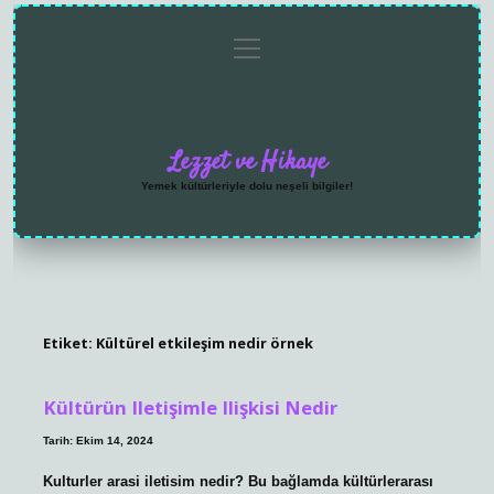
menüyü
Anasayfa
Gizlilik
Yasal
Hakkımızda
aç
Politikası
Uyarı
Lezzet ve Hikaye
Yemek kültürleriyle dolu neşeli bilgiler!
Etiket:
Kültürel etkileşim nedir örnek
Kültürün Iletişimle Ilişkisi Nedir
Tarih: Ekim 14, 2024
Kulturler arasi iletisim nedir? Bu bağlamda kültürlerarası