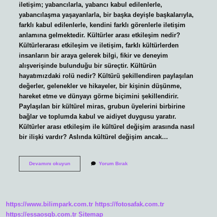
iletişim; yabancılarla, yabancı kabul edilenlerle,
yabancılaşma yaşayanlarla, bir başka deyişle başkalarıyla,
farklı kabul edilenlerle, kendini farklı görenlerle iletişim
anlamına gelmektedir. Kültürler arası etkileşim nedir?
Kültürlerarası etkileşim ve iletişim, farklı kültürlerden
insanların bir araya gelerek bilgi, fikir ve deneyim
alışverişinde bulunduğu bir süreçtir. Kültürün
hayatımızdaki rolü nedir? Kültürü şekillendiren paylaşılan
değerler, gelenekler ve hikayeler, bir kişinin düşünme,
hareket etme ve dünyayı görme biçimini şekillendirir.
Paylaşılan bir kültürel miras, grubun üyelerini birbirine
bağlar ve toplumda kabul ve aidiyet duygusu yaratır.
Kültürler arası etkileşim ile kültürel değişim arasında nasıl
bir ilişki vardır? Aslında kültürel değişim ancak…
Kültürün
Devamını okuyun
Yorum Bırak
Iletişimle
Ilişkisi
Nedir
https://www.bilimpark.com.tr
https://fotosafak.com.tr
https://essaosgb.com.tr
Sitemap