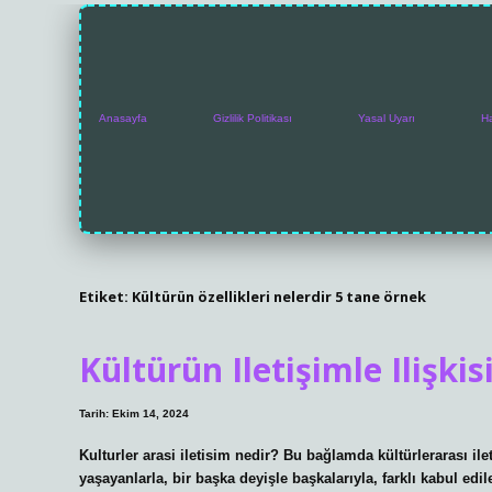
Anasayfa
Gizlilik Politikası
Yasal Uyarı
H
Etiket:
Kültürün özellikleri nelerdir 5 tane örnek
Kültürün Iletişimle Ilişkis
Tarih: Ekim 14, 2024
Kulturler arasi iletisim nedir? Bu bağlamda kültürlerarası il
yaşayanlarla, bir başka deyişle başkalarıyla, farklı kabul edil