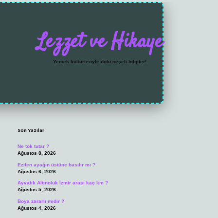
Lezzet ve Hikaye
Yemek kültürleriyle dolu neşeli bilgiler!
Sidebar
https://grandoperabet.
Son Yazılar
Ne tok tutar ?
Ağustos 8, 2026
Ezilen ayağın üstüne basılır mı ?
Ağustos 6, 2026
Ayvalık Altınoluk İzmir arası kaç km ?
Ağustos 5, 2026
Boya zararlı mıdır ?
Ağustos 4, 2026