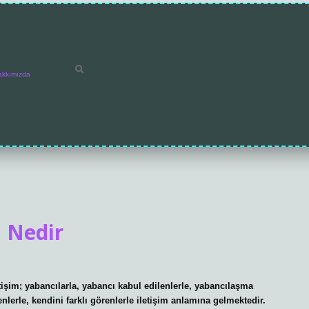
akkımızda
i Nedir
etişim; yabancılarla, yabancı kabul edilenlerle, yabancılaşma
enlerle, kendini farklı görenlerle iletişim anlamına gelmektedir.