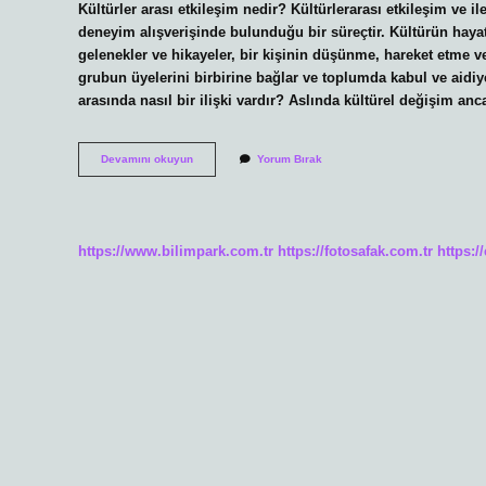
Kültürler arası etkileşim nedir? Kültürlerarası etkileşim ve ile
deneyim alışverişinde bulunduğu bir süreçtir. Kültürün hayat
gelenekler ve hikayeler, bir kişinin düşünme, hareket etme ve
grubun üyelerini birbirine bağlar ve toplumda kabul ve aidiye
arasında nasıl bir ilişki vardır? Aslında kültürel değişim an
Kültürün
Devamını okuyun
Yorum Bırak
Iletişimle
Ilişkisi
Nedir
https://www.bilimpark.com.tr
https://fotosafak.com.tr
https:/