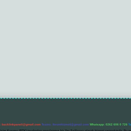
l:
backlinkpaneli@gmail.com
Teams:
forumhizmeti@gmail.com
Whatsapp: 0262 606 0 726
T
etişim Kurumu (BTK) tarafından onaylanmış bir Yer Sağlayıcı olarak hizmet vermektedir. Bu ne