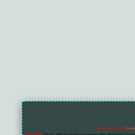
Reklam ve İletişim:
E-mai
Yasal Uyarı:
Sitemiz, 5651 Sayılı Kanun gereğince Bilgi Teknolojileri ve İl