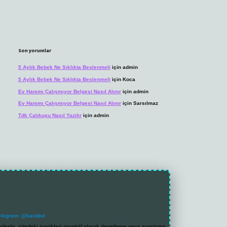
Son yorumlar
5 Aylık Bebek Ne Sıklıkta Beslenmeli
için
admin
5 Aylık Bebek Ne Sıklıkta Beslenmeli
için
Koca
Ev Hanımı Çalışmıyor Belgesi Nasıl Alınır
için
admin
Ev Hanımı Çalışmıyor Belgesi Nasıl Alınır
için
Sarsılmaz
Tdk Çalıkuşu Nasıl Yazılır
için
admin
elegram: @karabul
denle, sitedeki içerikleri proaktif olarak denetleme veya araştırma