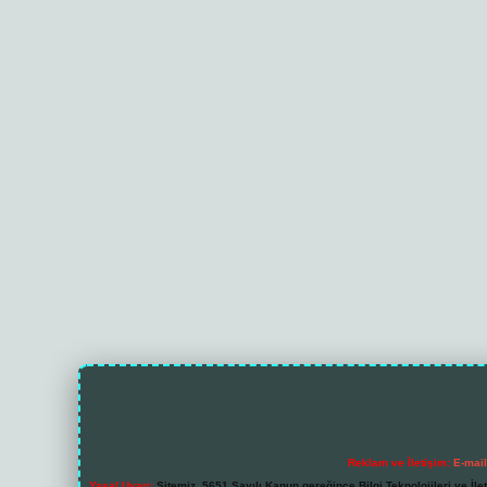
Reklam ve İletişim:
E-mai
Yasal Uyarı:
Sitemiz, 5651 Sayılı Kanun gereğince Bilgi Teknolojileri ve İl