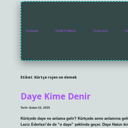
Anasayfa
Gizlilik Politikası
Yasal Uyarı
H
Etiket:
Kürtçe rojen ne demek
Daye Kime Denir
Tarih: Şubat 23, 2025
Kürtçede daye ne anlama gelir? Kürtçede anne anlamına gelir
Leziz Ederlezi’de de “o daye” şeklinde geçer. Daye Hatun kim