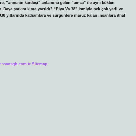
öre, “annenin kardeşi” anlamına gelen “amca” ile aynı kökten
r. Daye şarkısı kime yazıldı? “Piya Va 38” ismiyle pek çok yerli ve
38 yıllarında katliamlara ve sürgünlere maruz kalan insanlara ithaf
/essaosgb.com.tr
Sitemap