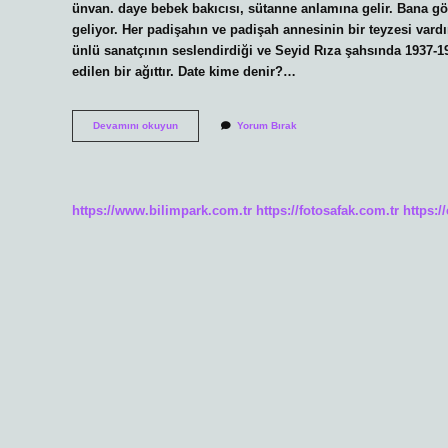
ünvan. daye bebek bakıcısı, sütanne anlamına gelir. Bana g
geliyor. Her padişahın ve padişah annesinin bir teyzesi vardı
ünlü sanatçının seslendirdiği ve Seyid Rıza şahsında 1937-19
edilen bir ağıttır. Date kime denir?…
Daye
Devamını okuyun
Yorum Bırak
Kime
Denir
https://www.bilimpark.com.tr
https://fotosafak.com.tr
https:/