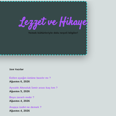
Lezzet ve Hikaye
Yemek kültürleriyle dolu neşeli bilgiler!
Sidebar
Son Yazılar
Ezilen ayağın üstüne basılır mı ?
Ağustos 6, 2026
Ayvalık Altınoluk İzmir arası kaç km ?
Ağustos 5, 2026
Boya zararlı mıdır ?
Ağustos 4, 2026
Arapça izafet ne demek ?
Ağustos 4, 2026