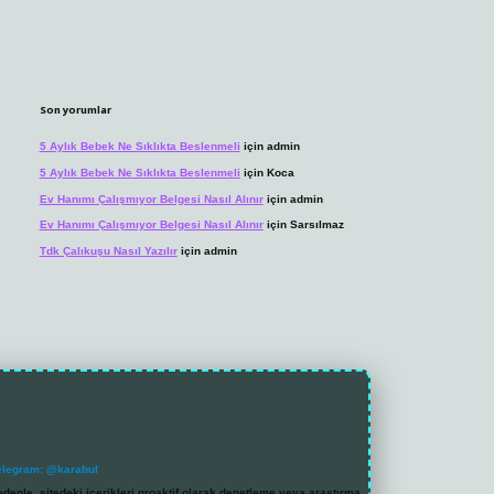
Son yorumlar
5 Aylık Bebek Ne Sıklıkta Beslenmeli
için
admin
5 Aylık Bebek Ne Sıklıkta Beslenmeli
için
Koca
Ev Hanımı Çalışmıyor Belgesi Nasıl Alınır
için
admin
Ev Hanımı Çalışmıyor Belgesi Nasıl Alınır
için
Sarsılmaz
Tdk Çalıkuşu Nasıl Yazılır
için
admin
elegram: @karabul
denle, sitedeki içerikleri proaktif olarak denetleme veya araştırma