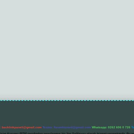
l:
backlinkpaneli@gmail.com
Teams:
forumhizmeti@gmail.com
Whatsapp: 0262 606 0 726
T
etişim Kurumu (BTK) tarafından onaylanmış bir Yer Sağlayıcı olarak hizmet vermektedir. Bu ne