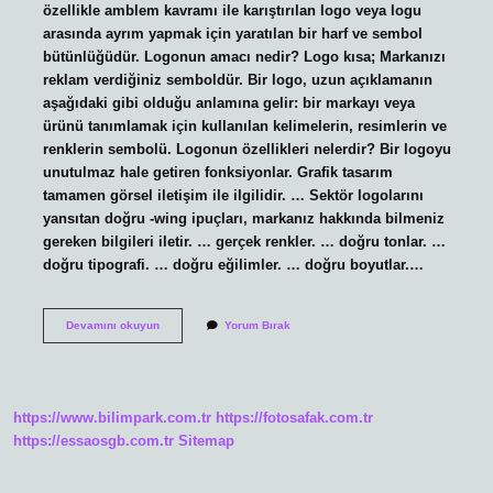
özellikle amblem kavramı ile karıştırılan logo veya logu
arasında ayrım yapmak için yaratılan bir harf ve sembol
bütünlüğüdür. Logonun amacı nedir? Logo kısa; Markanızı
reklam verdiğiniz semboldür. Bir logo, uzun açıklamanın
aşağıdaki gibi olduğu anlamına gelir: bir markayı veya
ürünü tanımlamak için kullanılan kelimelerin, resimlerin ve
renklerin sembolü. Logonun özellikleri nelerdir? Bir logoyu
unutulmaz hale getiren fonksiyonlar. Grafik tasarım
tamamen görsel iletişim ile ilgilidir. … Sektör logolarını
yansıtan doğru -wing ipuçları, markanız hakkında bilmeniz
gereken bilgileri iletir. … gerçek renkler. … doğru tonlar. …
doğru tipografi. … doğru eğilimler. … doğru boyutlar.…
Logo
Devamını okuyun
Yorum Bırak
Nedir
Tanimi
https://www.bilimpark.com.tr
https://fotosafak.com.tr
https://essaosgb.com.tr
Sitemap