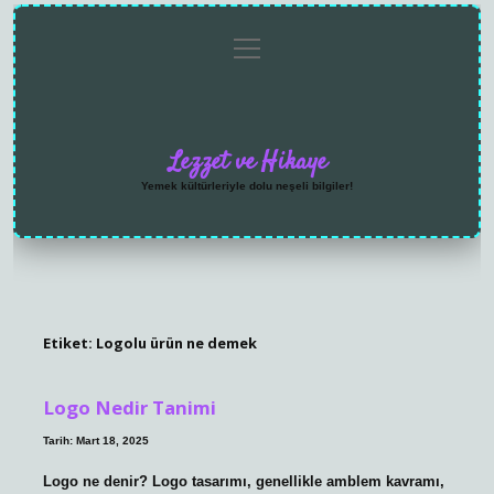
menüyü
Anasayfa
Gizlilik
Yasal
Hakkımızda
aç
Politikası
Uyarı
Lezzet ve Hikaye
Yemek kültürleriyle dolu neşeli bilgiler!
Etiket:
Logolu ürün ne demek
Logo Nedir Tanimi
Tarih: Mart 18, 2025
Logo ne denir? Logo tasarımı, genellikle amblem kavramı,