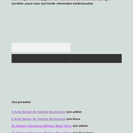
içerikler yasal süre içerisinde sitemizden kaldırılacaktır.
Arama
Son yorumlar
5 Aylık Bebek Ne Sıklıkta Beslenmeli
için
admin
5 Aylık Bebek Ne Sıklıkta Beslenmeli
için
Koca
Ev Hanımı Çalışmıyor Belgesi Nasıl Alınır
için
admin
Ev Hanımı Çalışmıyor Belgesi Nasıl Alınır
için
Sarsılmaz