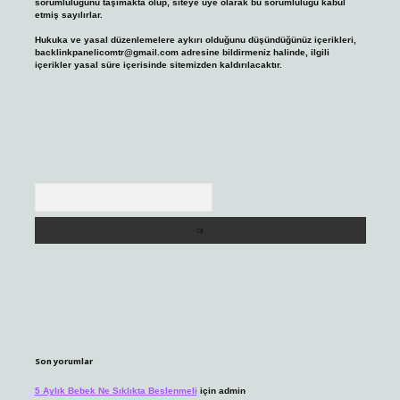
sorumluluğunu taşımakta olup, siteye üye olarak bu sorumluluğu kabul
etmiş sayılırlar.
Hukuka ve yasal düzenlemelere aykırı olduğunu düşündüğünüz içerikleri,
backlinkpanelicomtr@gmail.com
adresine bildirmeniz halinde, ilgili
içerikler yasal süre içerisinde sitemizden kaldırılacaktır.
Arama
Son yorumlar
5 Aylık Bebek Ne Sıklıkta Beslenmeli
için
admin