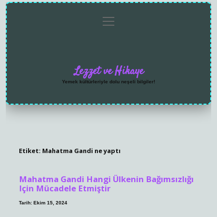
menüyü
Anasayfa
Gizlilik
Yasal
Hakkımızda
aç
Politikası
Uyarı
Lezzet ve Hikaye
Yemek kültürleriyle dolu neşeli bilgiler!
Etiket:
Mahatma Gandi ne yaptı
Mahatma Gandi Hangi Ülkenin Bağımsızlığı
Için Mücadele Etmiştir
Tarih: Ekim 15, 2024