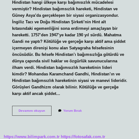
Hindistan hangi ülkeye karşı bağımsızlık mücadelesi
vermiştir? Hindistan bağımsızlık hareketi, Hindistan ve
Güney Asya’da gerçekleşen bir siyasi organizasyondur.
İngiliz Tacı ve Doğu Hindistan Şirketi’nin Hint alt
kıtasındaki egemenliğini sona erdirmeyi amaçlayan bir
hareketti. 1757’den 1947’ye kadar 190 yıl sürdü. Mahatma
Gandi ne yaptı? Kötülüğe ve gerçeğe karşı aktif ama şiddet
içermeyen direnişi konu alan Satyagraha felsefesinin
öncüsüdür. Bu felsefe Hindistan’ı bağımsızlığa götürdü ve
dünya çapında sivil haklar ve özgürlük savunucularına
ilham verdi. Hindistan bağımsızlık hareketinin lideri
kimdir? Mohandas Karamchand Gandhi, Hindistan’ın ve
Hindistan bağımsızlık hareketinin siyasi ve manevi lideridir.
Görüşleri Gandhizm olarak bilinir. Kötülüğe ve gerçeğe
karşı aktif ancak şiddet…
Mahatma
Devamını okuyun
Yorum Bırak
Gandi
Hangi
Ülkenin
Bağımsızlığı
Için
https://www.bilimpark.com.tr
https://fotosafak.com.tr
Mücadele