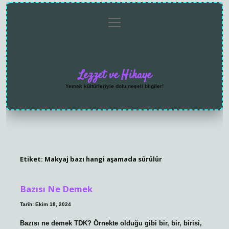
menüyü
Anasayfa
Gizlilik
Yasal
Hakkımızda
aç
Politikası
Uyarı
Lezzet ve Hikaye
Yemek kültürleriyle dolu neşeli bilgiler!
Etiket:
Makyaj bazı hangi aşamada sürülür
Bazısı Ne Demek
Tarih: Ekim 18, 2024
Bazısı ne demek TDK? Örnekte olduğu gibi bir, bir, birisi,