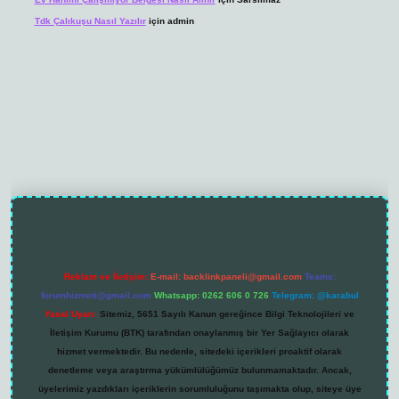
Tdk Çalıkuşu Nasıl Yazılır
için
admin
Reklam ve İletişim:
E-mail:
backlinkpaneli@gmail.com
Teams:
forumhizmeti@gmail.com
Whatsapp: 0262 606 0 726
Telegram: @karabul
Yasal Uyarı:
Sitemiz, 5651 Sayılı Kanun gereğince Bilgi Teknolojileri ve
İletişim Kurumu (BTK) tarafından onaylanmış bir Yer Sağlayıcı olarak
hizmet vermektedir. Bu nedenle, sitedeki içerikleri proaktif olarak
denetleme veya araştırma yükümlülüğümüz bulunmamaktadır. Ancak,
üyelerimiz yazdıkları içeriklerin sorumluluğunu taşımakta olup, siteye üye