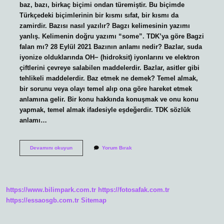
baz, bazı, birkaç biçimi ondan türemiştir. Bu biçimde
Türkçedeki biçimlerinin bir kısmı sıfat, bir kısmı da
zamirdir. Bazısı nasıl yazılır? Bagzı kelimesinin yazımı
yanlış. Kelimenin doğru yazımı “some”. TDK’ya göre Bagzi
falan mı? 28 Eylül 2021 Bazının anlamı nedir? Bazlar, suda
iyonize olduklarında OH− (hidroksit) iyonlarını ve elektron
çiftlerini çevreye salabilen maddelerdir. Bazlar, asitler gibi
tehlikeli maddelerdir. Baz etmek ne demek? Temel almak,
bir sorunu veya olayı temel alıp ona göre hareket etmek
anlamına gelir. Bir konu hakkında konuşmak ve onu konu
yapmak, temel almak ifadesiyle eşdeğerdir. TDK sözlük
anlamı…
Bazısı
Devamını okuyun
Yorum Bırak
Ne
Demek
https://www.bilimpark.com.tr
https://fotosafak.com.tr
https://essaosgb.com.tr
Sitemap