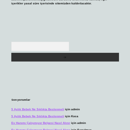
içerikler yasal süre içerisinde sitemizden kaldırılacaktır.
Arama
Son yorumlar
5 Aylık Bebek Ne Sıklıkta Beslenmeli
için
admin
5 Aylık Bebek Ne Sıklıkta Beslenmeli
için
Koca
Ev Hanımı Çalışmıyor Belgesi Nasıl Alınır
için
admin
Ev Hanımı Çalışmıyor Belgesi Nasıl Alınır
için
Sarsılmaz