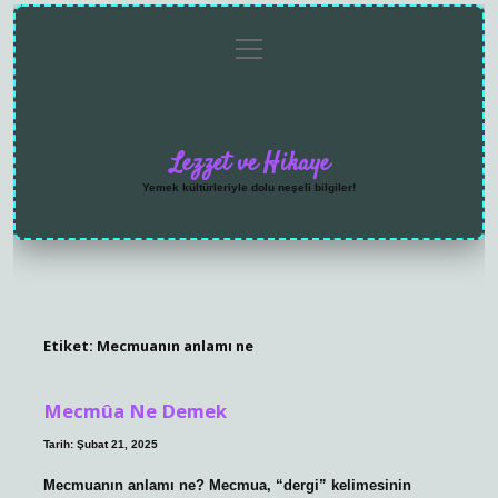
menüyü
Anasayfa
Gizlilik
Yasal
Hakkımızda
aç
Politikası
Uyarı
Lezzet ve Hikaye
Yemek kültürleriyle dolu neşeli bilgiler!
Etiket:
Mecmuanın anlamı ne
Mecmûa Ne Demek
Tarih: Şubat 21, 2025
Mecmuanın anlamı ne? Mecmua, “dergi” kelimesinin