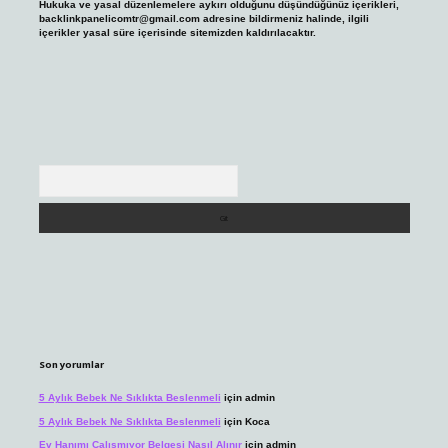
Hukuka ve yasal düzenlemelere aykırı olduğunu düşündüğünüz içerikleri,
backlinkpanelicomtr@gmail.com
adresine bildirmeniz halinde, ilgili
içerikler yasal süre içerisinde sitemizden kaldırılacaktır.
Arama
Son yorumlar
5 Aylık Bebek Ne Sıklıkta Beslenmeli
için
admin
5 Aylık Bebek Ne Sıklıkta Beslenmeli
için
Koca
Ev Hanımı Çalışmıyor Belgesi Nasıl Alınır
için
admin