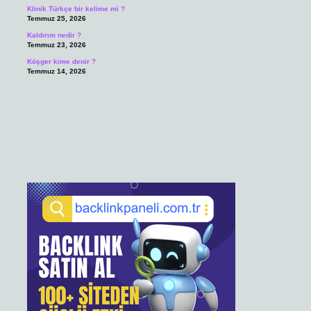
Klinik Türkçe bir kelime mi ?
Temmuz 25, 2026
Kaldırım nedir ?
Temmuz 23, 2026
Köşger kime denir ?
Temmuz 14, 2026