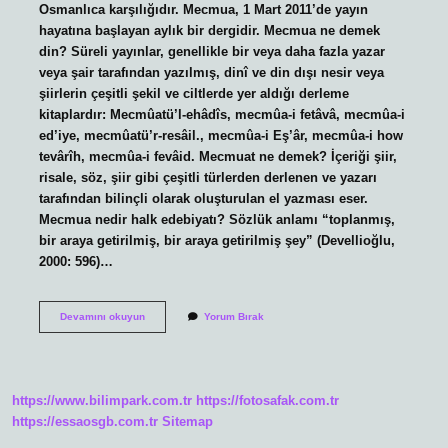
Osmanlıca karşılığıdır. Mecmua, 1 Mart 2011’de yayın
hayatına başlayan aylık bir dergidir. Mecmua ne demek
din? Süreli yayınlar, genellikle bir veya daha fazla yazar
veya şair tarafından yazılmış, dinî ve din dışı nesir veya
şiirlerin çeşitli şekil ve ciltlerde yer aldığı derleme
kitaplardır: Mecmûatü’l-ehâdîs, mecmûa-i fetâvâ, mecmûa-i
ed’iye, mecmûatü’r-resâil., mecmûa-i Eş’âr, mecmûa-i how
tevârîh, mecmûa-i fevâid. Mecmuat ne demek? İçeriği şiir,
risale, söz, şiir gibi çeşitli türlerden derlenen ve yazarı
tarafından bilinçli olarak oluşturulan el yazması eser.
Mecmua nedir halk edebiyatı? Sözlük anlamı “toplanmış,
bir araya getirilmiş, bir araya getirilmiş şey” (Devellioğlu,
2000: 596)…
Mecmûa
Devamını okuyun
Yorum Bırak
Ne
Demek
https://www.bilimpark.com.tr
https://fotosafak.com.tr
https://essaosgb.com.tr
Sitemap