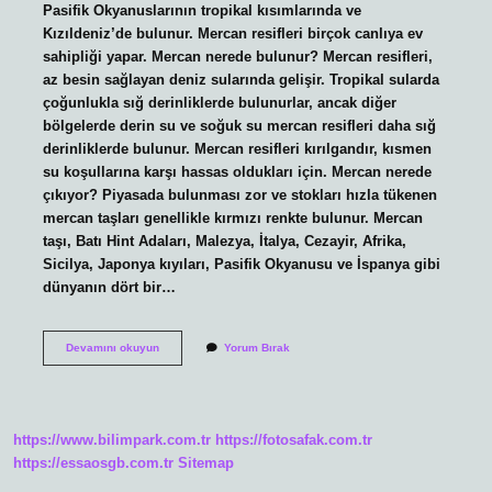
Pasifik Okyanuslarının tropikal kısımlarında ve
Kızıldeniz’de bulunur. Mercan resifleri birçok canlıya ev
sahipliği yapar. Mercan nerede bulunur? Mercan resifleri,
az besin sağlayan deniz sularında gelişir. Tropikal sularda
çoğunlukla sığ derinliklerde bulunurlar, ancak diğer
bölgelerde derin su ve soğuk su mercan resifleri daha sığ
derinliklerde bulunur. Mercan resifleri kırılgandır, kısmen
su koşullarına karşı hassas oldukları için. Mercan nerede
çıkıyor? Piyasada bulunması zor ve stokları hızla tükenen
mercan taşları genellikle kırmızı renkte bulunur. Mercan
taşı, Batı Hint Adaları, Malezya, İtalya, Cezayir, Afrika,
Sicilya, Japonya kıyıları, Pasifik Okyanusu ve İspanya gibi
dünyanın dört bir…
Mercanlar
Devamını okuyun
Yorum Bırak
En
Çok
Nerede
Bulunur
https://www.bilimpark.com.tr
https://fotosafak.com.tr
https://essaosgb.com.tr
Sitemap