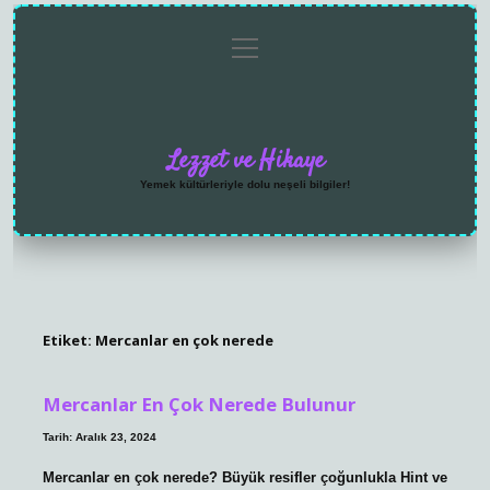
menüyü
Anasayfa
Gizlilik
Yasal
Hakkımızda
aç
Politikası
Uyarı
Lezzet ve Hikaye
Yemek kültürleriyle dolu neşeli bilgiler!
Etiket:
Mercanlar en çok nerede
Mercanlar En Çok Nerede Bulunur
Tarih: Aralık 23, 2024
Mercanlar en çok nerede? Büyük resifler çoğunlukla Hint ve