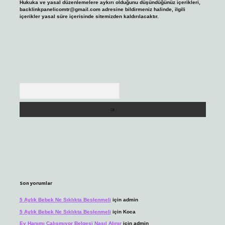
Hukuka ve yasal düzenlemelere aykırı olduğunu düşündüğünüz içerikleri,
backlinkpanelicomtr@gmail.com
adresine bildirmeniz halinde, ilgili
içerikler yasal süre içerisinde sitemizden kaldırılacaktır.
Arama
Son yorumlar
5 Aylık Bebek Ne Sıklıkta Beslenmeli
için
admin
5 Aylık Bebek Ne Sıklıkta Beslenmeli
için
Koca
Ev Hanımı Çalışmıyor Belgesi Nasıl Alınır
için
admin