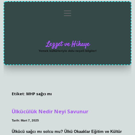
menüyü
Anasayfa
Gizlilik
Yasal
Hakkımızda
aç
Politikası
Uyarı
Lezzet ve Hikaye
Yemek kültürleriyle dolu neşeli bilgiler!
Etiket:
MHP sağcı mı
Ülkücülük Nedir Neyi Savunur
Tarih: Mart 7, 2025
Ülkücü sağcı mı solcu mu? Ülkü Okaaklar Eğitim ve Kültür