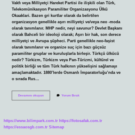
Vakfı veya Milliyetçi Hareket Partisi ile ilişkili olan Türk,
Telekomünikasyon Paramiliter Organizasyonu Ülkü
Okaaklari. Bazen gri kurtlar olarak da belirtilen
organizasyon genellikle aşırı milliyetçi ve/veya neo -moda
olarak tanımlanır. MHP nedir, neyi savunur? Devlet Başkanı
olarak Bahceli bir ideoloji olarak; Aşırı bir hak, son derece
milliyetçi ve Avrupa şüpheci. Parti genellikle neo-faşist
olarak tanımlanır ve organize suç için bazı güçsüz
paramiliter gruplar ve kuruluşlarla birleşir. Türkçü ülkücü
nedir? Türkizm, Türkizm veya Pan-Türizmi, kültürel ve
politik birliği ve tüm Türk halkının yükselişini sağlamayı
amaçlamaktadır. 1880’lerde Osmanlı İmparatorluğu’nda ve
o sırada Rus…
Ülkücülük
Devamını okuyun
Yorum Bırak
Nedir
Neyi
Savunur
https://www.bilimpark.com.tr
https://fotosafak.com.tr
https://essaosgb.com.tr
Sitemap