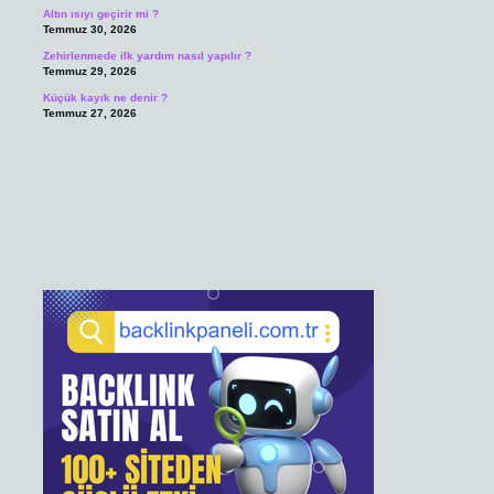
Altın ısıyı geçirir mi ?
Temmuz 30, 2026
Zehirlenmede ilk yardım nasıl yapılır ?
Temmuz 29, 2026
Küçük kayık ne denir ?
Temmuz 27, 2026