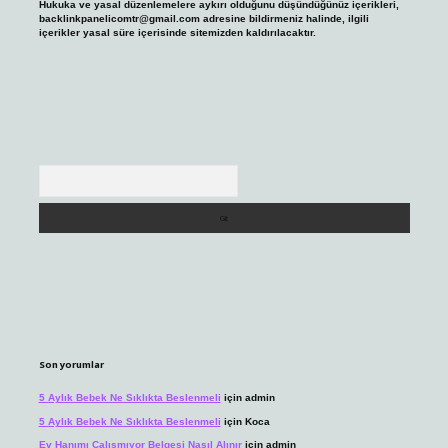
Hukuka ve yasal düzenlemelere aykırı olduğunu düşündüğünüz içerikleri,
backlinkpanelicomtr@gmail.com
adresine bildirmeniz halinde, ilgili
içerikler yasal süre içerisinde sitemizden kaldırılacaktır.
Arama
Son yorumlar
5 Aylık Bebek Ne Sıklıkta Beslenmeli
için
admin
5 Aylık Bebek Ne Sıklıkta Beslenmeli
için
Koca
Ev Hanımı Çalışmıyor Belgesi Nasıl Alınır
için
admin