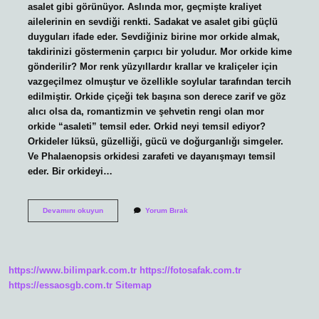
asalet gibi görünüyor. Aslında mor, geçmişte kraliyet
ailelerinin en sevdiği renkti. Sadakat ve asalet gibi güçlü
duyguları ifade eder. Sevdiğiniz birine mor orkide almak,
takdirinizi göstermenin çarpıcı bir yoludur. Mor orkide kime
gönderilir? Mor renk yüzyıllardır krallar ve kraliçeler için
vazgeçilmez olmuştur ve özellikle soylular tarafından tercih
edilmiştir. Orkide çiçeği tek başına son derece zarif ve göz
alıcı olsa da, romantizmin ve şehvetin rengi olan mor
orkide “asaleti” temsil eder. Orkid neyi temsil ediyor?
Orkideler lüksü, güzelliği, gücü ve doğurganlığı simgeler.
Ve Phalaenopsis orkidesi zarafeti ve dayanışmayı temsil
eder. Bir orkideyi…
Mor
Devamını okuyun
Yorum Bırak
Orkide
Çiçeği
Neyi
Ifade
Eder
https://www.bilimpark.com.tr
https://fotosafak.com.tr
https://essaosgb.com.tr
Sitemap