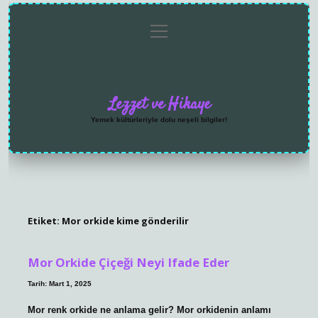
menüyü
Anasayfa
Gizlilik
Yasal
Hakkımızda
aç
Politikası
Uyarı
Lezzet ve Hikaye
Yemek kültürleriyle dolu neşeli bilgiler!
Etiket:
Mor orkide kime gönderilir
Mor Orkide Çiçeği Neyi Ifade Eder
Tarih: Mart 1, 2025
Mor renk orkide ne anlama gelir? Mor orkidenin anlamı