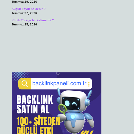
Temmuz 29, 2026
Küçük kayık ne denir ?
Temmuz 27, 2026
Klinik Türkçe bir kelime mi ?
Temmuz 25, 2026