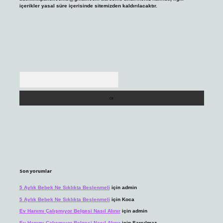
içerikler yasal süre içerisinde sitemizden kaldırılacaktır.
Arama
Son yorumlar
5 Aylık Bebek Ne Sıklıkta Beslenmeli
için
admin
5 Aylık Bebek Ne Sıklıkta Beslenmeli
için
Koca
Ev Hanımı Çalışmıyor Belgesi Nasıl Alınır
için
admin
Ev Hanımı Çalışmıyor Belgesi Nasıl Alınır
için
Sarsılmaz