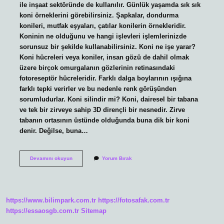
ile inşaat sektöründe de kullanılır. Günlük yaşamda sık sık
koni örneklerini görebilirsiniz. Şapkalar, dondurma
konileri, mutfak eşyaları, çatılar konilerin örnekleridir.
Koninin ne olduğunu ve hangi işlevleri işlemlerinizde
sorunsuz bir şekilde kullanabilirsiniz. Koni ne işe yarar?
Koni hücreleri veya koniler, insan gözü de dahil olmak
üzere birçok omurgalanın gözlerinin retinasındaki
fotoreseptör hücreleridir. Farklı dalga boylarının ışığına
farklı tepki verirler ve bu nedenle renk görüşünden
sorumludurlar. Koni silindir mi? Koni, dairesel bir tabana
ve tek bir zirveye sahip 3D dirençli bir nesnedir. Zirve
tabanın ortasının üstünde olduğunda buna dik bir koni
denir. Değilse, buna…
Arabada
Devamını okuyun
Yorum Bırak
Koni
Ne
Demek
https://www.bilimpark.com.tr
https://fotosafak.com.tr
https://essaosgb.com.tr
Sitemap