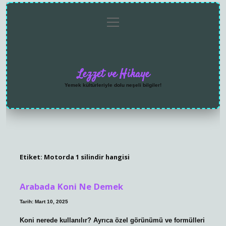
menüyü
Anasayfa
Gizlilik
Yasal
Hakkımızda
aç
Politikası
Uyarı
Lezzet ve Hikaye
Yemek kültürleriyle dolu neşeli bilgiler!
Etiket:
Motorda 1 silindir hangisi
Arabada Koni Ne Demek
Tarih: Mart 10, 2025
Koni nerede kullanılır? Ayrıca özel görünümü ve formülleri