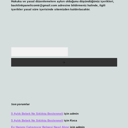
Hukuka ve yasal düzenlemelere aykırı olduğunu düşündüğünüz içerikleri,
backlinkpanelicomtr@gmail.com
adresine bildirmeniz halinde, ilgili
içerikler yasal süre içerisinde sitemizden kaldırılacaktır.
Arama
Son yorumlar
5 Aylık Bebek Ne Sıklıkta Beslenmeli
için
admin
5 Aylık Bebek Ne Sıklıkta Beslenmeli
için
Koca
Ev Hanımı Çalışmıyor Belgesi Nasıl Alınır
için
admin