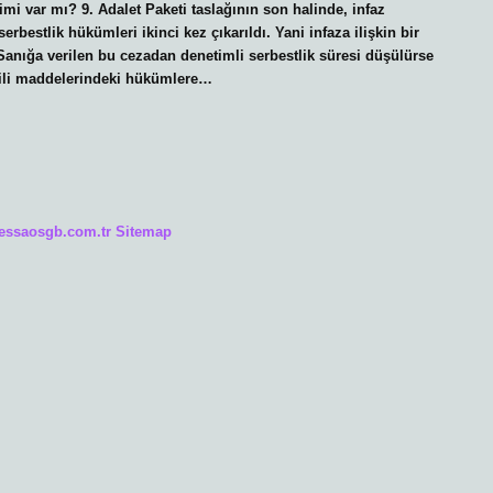
imi var mı? 9. Adalet Paketi taslağının son halinde, infaz
rbestlik hükümleri ikinci kez çıkarıldı. Yani infaza ilişkin bir
 Sanığa verilen bu cezadan denetimli serbestlik süresi düşülürse
lgili maddelerindeki hükümlere…
/essaosgb.com.tr
Sitemap