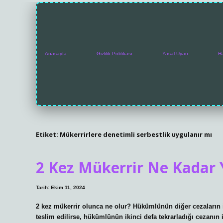
Anasayfa
Gizlilik Politikası
Yasal Uyarı
H
Etiket:
Mükerrirlere denetimli serbestlik uygulanır mı
2 Kez Mükerrir Ne Kadar 
Tarih: Ekim 11, 2024
2 kez mükerrir olunca ne olur? Hükümlünün diğer cezaların in
teslim edilirse, hükümlünün ikinci defa tekrarladığı cezan