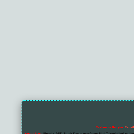
Reklam ve İletişim:
E-mai
Yasal Uyarı:
Sitemiz, 5651 Sayılı Kanun gereğince Bilgi Teknolojileri ve İl