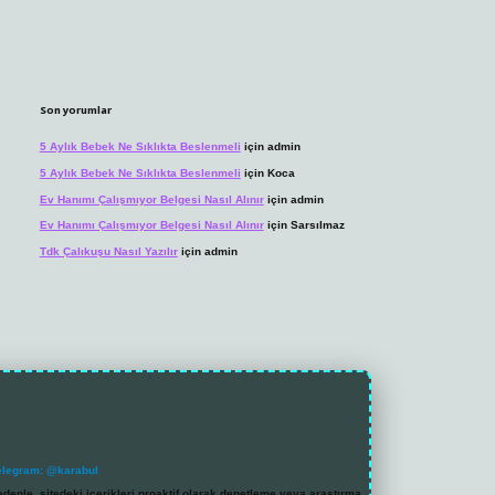
Son yorumlar
5 Aylık Bebek Ne Sıklıkta Beslenmeli
için
admin
5 Aylık Bebek Ne Sıklıkta Beslenmeli
için
Koca
Ev Hanımı Çalışmıyor Belgesi Nasıl Alınır
için
admin
Ev Hanımı Çalışmıyor Belgesi Nasıl Alınır
için
Sarsılmaz
Tdk Çalıkuşu Nasıl Yazılır
için
admin
elegram: @karabul
denle, sitedeki içerikleri proaktif olarak denetleme veya araştırma