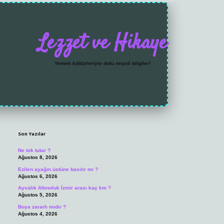
Lezzet ve Hikaye
Yemek kültürleriyle dolu neşeli bilgiler!
Sidebar
https://grandoperabet
Son Yazılar
Ne tok tutar ?
Ağustos 8, 2026
Ezilen ayağın üstüne basılır mı ?
Ağustos 6, 2026
Ayvalık Altınoluk İzmir arası kaç km ?
Ağustos 5, 2026
Boya zararlı mıdır ?
Ağustos 4, 2026