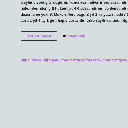
aleyhine sonuçlar doğurur. İkinci kez mükerrirlere ceza indir
hükümlerinden çift hükümler, 4-4 ceza indirimi ve denetimli se
düzenleme yok. 9. Mükerrirlere özgü 2 yıl 1 ay yatarı nedir?
ceza 1 yıl 4 ay 1 gün hapis cezasıdır. 5275 sayılı kanunun i
2
Devamını okuyun
Yorum Bırak
Kez
Mükerrir
Ne
Kadar
Yatar
https://www.bilimpark.com.tr
https://fotosafak.com.tr
https:/