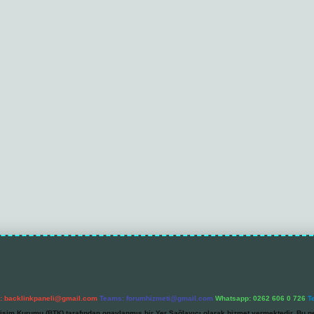
l:
backlinkpaneli@gmail.com
Teams:
forumhizmeti@gmail.com
Whatsapp: 0262 606 0 726
T
etişim Kurumu (BTK) tarafından onaylanmış bir Yer Sağlayıcı olarak hizmet vermektedir. Bu ne