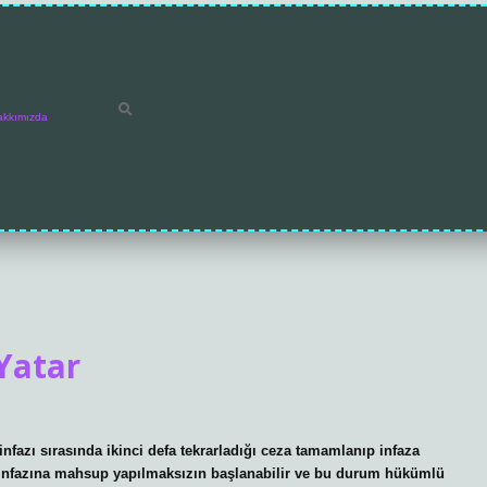
akkımızda
Yatar
fazı sırasında ikinci defa tekrarladığı ceza tamamlanıp infaza
ın infazına mahsup yapılmaksızın başlanabilir ve bu durum hükümlü