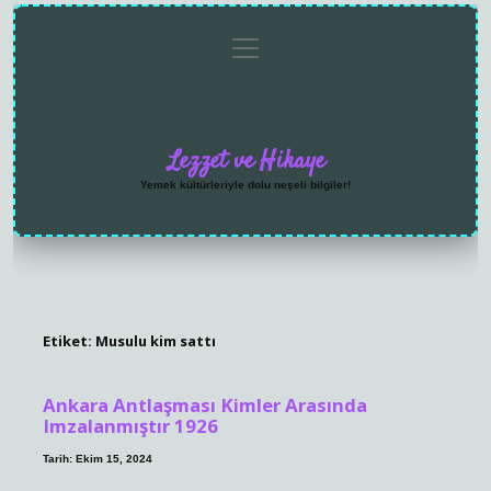
menüyü
Anasayfa
Gizlilik
Yasal
Hakkımızda
aç
Politikası
Uyarı
Lezzet ve Hikaye
Yemek kültürleriyle dolu neşeli bilgiler!
Etiket:
Musulu kim sattı
Ankara Antlaşması Kimler Arasında
Imzalanmıştır 1926
Tarih: Ekim 15, 2024