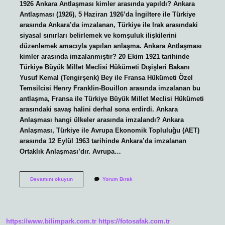
1926 Ankara Antlaşması kimler arasında yapıldı? Ankara
Antlaşması (1926), 5 Haziran 1926’da İngiltere ile Türkiye
arasında Ankara’da imzalanan, Türkiye ile Irak arasındaki
siyasal sınırları belirlemek ve komşuluk ilişkilerini
düzenlemek amacıyla yapılan anlaşma. Ankara Antlaşması
kimler arasında imzalanmıştır? 20 Ekim 1921 tarihinde
Türkiye Büyük Millet Meclisi Hükümeti Dışişleri Bakanı
Yusuf Kemal (Tengirşenk) Bey ile Fransa Hükümeti Özel
Temsilcisi Henry Franklin-Bouillon arasında imzalanan bu
antlaşma, Fransa ile Türkiye Büyük Millet Meclisi Hükümeti
arasındaki savaş halini derhal sona erdirdi. Ankara
Anlaşması hangi ülkeler arasında imzalandı? Ankara
Anlaşması, Türkiye ile Avrupa Ekonomik Topluluğu (AET)
arasında 12 Eylül 1963 tarihinde Ankara’da imzalanan
Ortaklık Anlaşması’dır. Avrupa…
Ankara
Devamını okuyun
Yorum Bırak
Antlaşması
Kimler
Arasında
Imzalanmıştır
1926
https://www.bilimpark.com.tr
https://fotosafak.com.tr