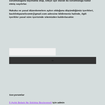
sorumluluğunu taşımakta olup, siteye üye olarak bu sorumluluğu kabul
etmiş sayılırlar.
Hukuka ve yasal düzenlemelere aykırı olduğunu düşündüğünüz içerikleri,
backlinkpanelicomtr@gmail.com
adresine bildirmeniz halinde, ilgili
içerikler yasal süre içerisinde sitemizden kaldırılacaktır.
Arama
Son yorumlar
5 Aylık Bebek Ne Sıklıkta Beslenmeli
için
admin