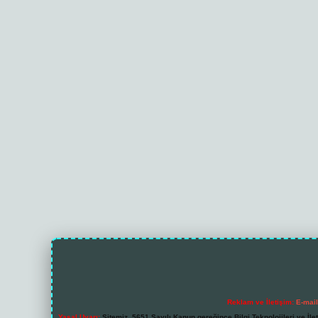
Reklam ve İletişim:
E-mai
Yasal Uyarı:
Sitemiz, 5651 Sayılı Kanun gereğince Bilgi Teknolojileri ve İl