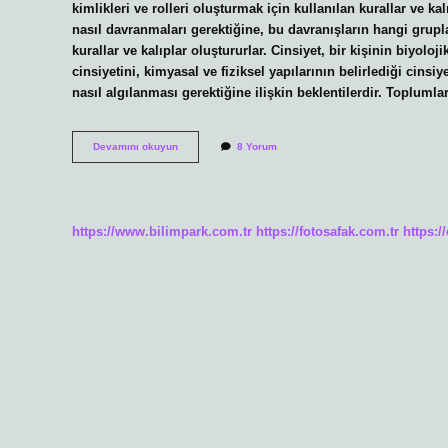
kimlikleri ve rolleri oluşturmak için kullanılan kurallar ve ka
nasıl davranmaları gerektiğine, bu davranışların hangi grup
kurallar ve kalıplar oluştururlar. Cinsiyet, bir kişinin biyoloji
cinsiyetini, kimyasal ve fiziksel yapılarının belirlediği cinsi
nasıl algılanması gerektiğine ilişkin beklentilerdir. Toplumla
Cinsiyet
Devamını okuyun
8 Yorum
Nedir
sosyoloji
https://www.bilimpark.com.tr
https://fotosafak.com.tr
https:/