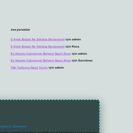
Son yorumlar
5 Aylık Bebek Ne Sıklıkta Beslenmeli
için
admin
5 Aylık Bebek Ne Sıklıkta Beslenmeli
için
Koca
Ev Hanımı Çalışmıyor Belgesi Nasıl Alınır
için
admin
Ev Hanımı Çalışmıyor Belgesi Nasıl Alınır
için
Sarsılmaz
Tdk Çalıkuşu Nasıl Yazılır
için
admin
elegram: @karabul
denle, sitedeki içerikleri proaktif olarak denetleme veya araştırma