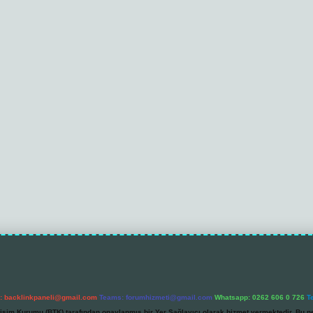
l:
backlinkpaneli@gmail.com
Teams:
forumhizmeti@gmail.com
Whatsapp: 0262 606 0 726
T
etişim Kurumu (BTK) tarafından onaylanmış bir Yer Sağlayıcı olarak hizmet vermektedir. Bu ne