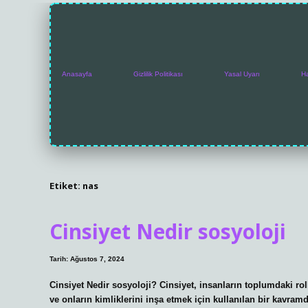
Anasayfa
Gizlilik Politikası
Yasal Uyarı
H
Etiket:
nas
Cinsiyet Nedir sosyoloji
Tarih: Ağustos 7, 2024
Cinsiyet Nedir sosyoloji? Cinsiyet, insanların toplumdaki rolle
ve onların kimliklerini inşa etmek için kullanılan bir kavramd