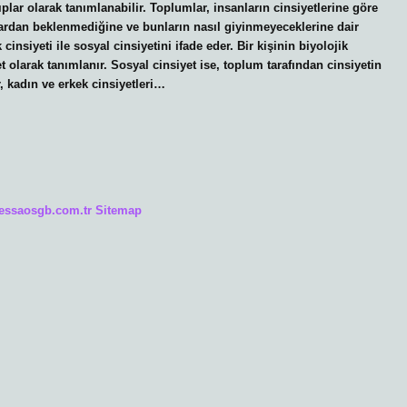
lıplar olarak tanımlanabilir. Toplumlar, insanların cinsiyetlerine göre
lardan beklenmediğine ve bunların nasıl giyinmeyeceklerine dair
k cinsiyeti ile sosyal cinsiyetini ifade eder. Bir kişinin biyolojik
yet olarak tanımlanır. Sosyal cinsiyet ise, toplum tarafından cinsiyetin
r, kadın ve erkek cinsiyetleri…
/essaosgb.com.tr
Sitemap