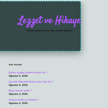
Lezzet ve Hikaye
Yemek kültürleriyle dolu neşeli bilgiler!
Sidebar
https://grandoperabet
Son Yazılar
Ezilen ayağın üstüne basılır mı ?
Ağustos 6, 2026
Ayvalık Altınoluk İzmir arası kaç km ?
Ağustos 5, 2026
Boya zararlı mıdır ?
Ağustos 4, 2026
Arapça izafet ne demek ?
Ağustos 4, 2026