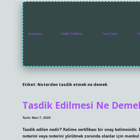
Anasayfa
Gizlilik Politikası
Yasal Uyarı
H
Etiket:
Noterden tasdik etmek ne demek
Tasdik Edilmesi Ne Deme
Tarih: Mart 7, 2025
Tasdik edilen nedir? Kelime sertifikası bir onay kelimesidir. Def
noterini veya noterini yürütmek zorunda olanlar için menkul k