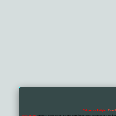
Reklam ve İletişim:
E-mai
Yasal Uyarı:
Sitemiz, 5651 Sayılı Kanun gereğince Bilgi Teknolojileri ve İl