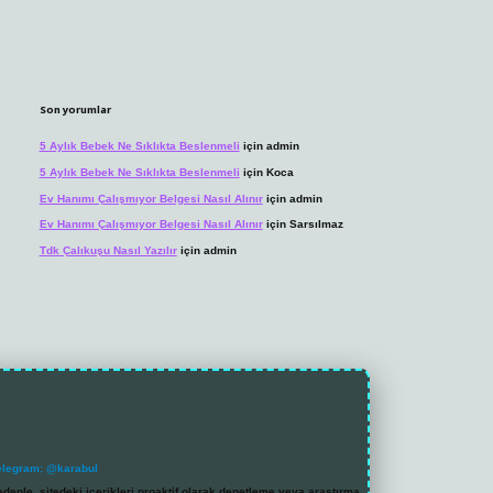
Son yorumlar
5 Aylık Bebek Ne Sıklıkta Beslenmeli
için
admin
5 Aylık Bebek Ne Sıklıkta Beslenmeli
için
Koca
Ev Hanımı Çalışmıyor Belgesi Nasıl Alınır
için
admin
Ev Hanımı Çalışmıyor Belgesi Nasıl Alınır
için
Sarsılmaz
Tdk Çalıkuşu Nasıl Yazılır
için
admin
elegram: @karabul
denle, sitedeki içerikleri proaktif olarak denetleme veya araştırma