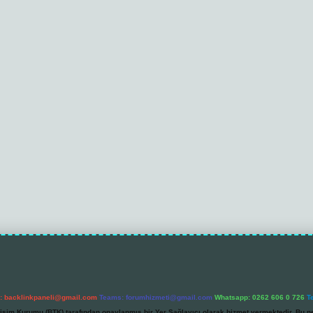
l:
backlinkpaneli@gmail.com
Teams:
forumhizmeti@gmail.com
Whatsapp: 0262 606 0 726
T
etişim Kurumu (BTK) tarafından onaylanmış bir Yer Sağlayıcı olarak hizmet vermektedir. Bu ne