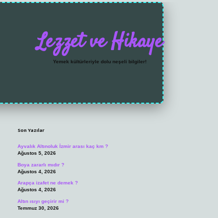
Lezzet ve Hikaye
Yemek kültürleriyle dolu neşeli bilgiler!
Sidebar
https://grandoperabet.
Son Yazılar
Ayvalık Altınoluk İzmir arası kaç km ?
Ağustos 5, 2026
Boya zararlı mıdır ?
Ağustos 4, 2026
Arapça izafet ne demek ?
Ağustos 4, 2026
Altın ısıyı geçirir mi ?
Temmuz 30, 2026