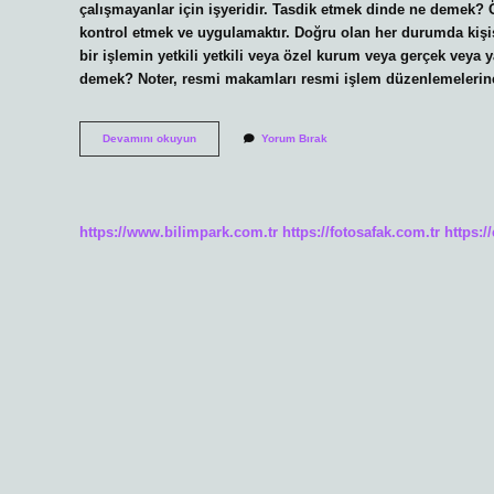
çalışmayanlar için işyeridir. Tasdik etmek dinde ne demek?
kontrol etmek ve uygulamaktır. Doğru olan her durumda kişi
bir işlemin yetkili yetkili veya özel kurum veya gerçek veya 
demek? Noter, resmi makamları resmi işlem düzenlemelerin
Tasdik
Devamını okuyun
Yorum Bırak
Edilmesi
Ne
Demek
https://www.bilimpark.com.tr
https://fotosafak.com.tr
https:/