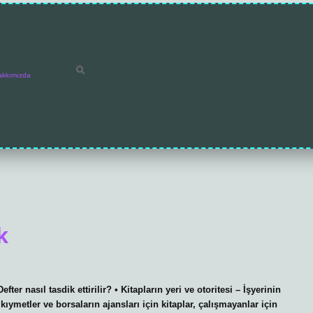
akkımızda
k
ter nasıl tasdik ettirilir? • Kitapların yeri ve otoritesi – İşyerinin
ıymetler ve borsaların ajansları için kitaplar, çalışmayanlar için