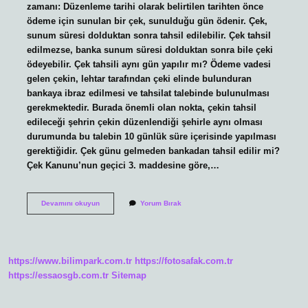
zamanı: Düzenleme tarihi olarak belirtilen tarihten önce
ödeme için sunulan bir çek, sunulduğu gün ödenir. Çek,
sunum süresi dolduktan sonra tahsil edilebilir. Çek tahsil
edilmezse, banka sunum süresi dolduktan sonra bile çeki
ödeyebilir. Çek tahsili aynı gün yapılır mı? Ödeme vadesi
gelen çekin, lehtar tarafından çeki elinde bulunduran
bankaya ibraz edilmesi ve tahsilat talebinde bulunulması
gerekmektedir. Burada önemli olan nokta, çekin tahsil
edileceği şehrin çekin düzenlendiği şehirle aynı olması
durumunda bu talebin 10 günlük süre içerisinde yapılması
gerektiğidir. Çek günu gelmeden bankadan tahsil edilir mi?
Çek Kanunu’nun geçici 3. maddesine göre,…
Çek
Devamını okuyun
Yorum Bırak
Aynı
Gün
Tahsil
Edilmezse
Ne
https://www.bilimpark.com.tr
https://fotosafak.com.tr
Olur
https://essaosgb.com.tr
Sitemap