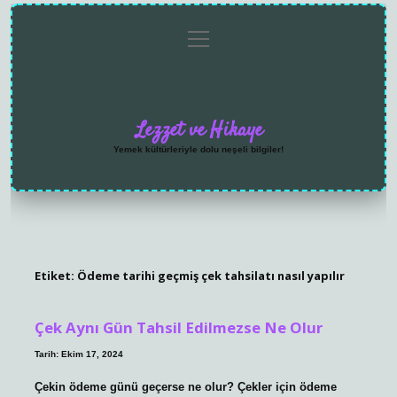
menüyü
Anasayfa
Gizlilik
Yasal
Hakkımızda
aç
Politikası
Uyarı
Lezzet ve Hikaye
Yemek kültürleriyle dolu neşeli bilgiler!
Etiket:
Ödeme tarihi geçmiş çek tahsilatı nasıl yapılır
Çek Aynı Gün Tahsil Edilmezse Ne Olur
Tarih: Ekim 17, 2024
Çekin ödeme günü geçerse ne olur? Çekler için ödeme