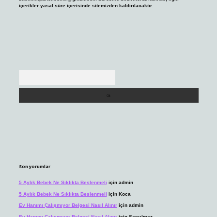
içerikler yasal süre içerisinde sitemizden kaldırılacaktır.
Arama
Son yorumlar
5 Aylık Bebek Ne Sıklıkta Beslenmeli
için
admin
5 Aylık Bebek Ne Sıklıkta Beslenmeli
için
Koca
Ev Hanımı Çalışmıyor Belgesi Nasıl Alınır
için
admin
Ev Hanımı Çalışmıyor Belgesi Nasıl Alınır
için
Sarsılmaz