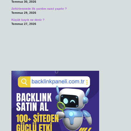
Temmuz 30, 2026
Zehirlenmede ilk yardım nasıl yapılır ?
Temmuz 29, 2026
Küçük kayık ne denir ?
Temmuz 27, 2026