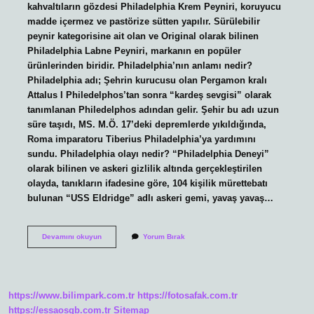
kahvaltıların gözdesi Philadelphia Krem Peyniri, koruyucu
madde içermez ve pastörize sütten yapılır. Sürülebilir
peynir kategorisine ait olan ve Original olarak bilinen
Philadelphia Labne Peyniri, markanın en popüler
ürünlerinden biridir. Philadelphia’nın anlamı nedir?
Philadelphia adı; Şehrin kurucusu olan Pergamon kralı
Attalus I Philedelphos’tan sonra “kardeş sevgisi” olarak
tanımlanan Philedelphos adından gelir. Şehir bu adı uzun
süre taşıdı, MS. M.Ö. 17’deki depremlerde yıkıldığında,
Roma imparatoru Tiberius Philadelphia’ya yardımını
sundu. Philadelphia olayı nedir? “Philadelphia Deneyi”
olarak bilinen ve askeri gizlilik altında gerçekleştirilen
olayda, tanıkların ifadesine göre, 104 kişilik mürettebatı
bulunan “USS Eldridge” adlı askeri gemi, yavaş yavaş…
Philadelphia
Devamını okuyun
Yorum Bırak
Nedir
https://www.bilimpark.com.tr
https://fotosafak.com.tr
https://essaosgb.com.tr
Sitemap