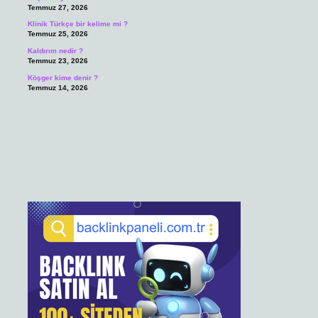
Temmuz 27, 2026
Klinik Türkçe bir kelime mi ?
Temmuz 25, 2026
Kaldırım nedir ?
Temmuz 23, 2026
Köşger kime denir ?
Temmuz 14, 2026