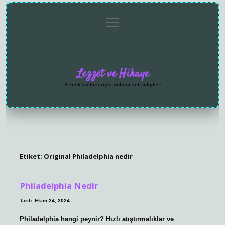
menüyü
Anasayfa
Gizlilik
Yasal
Hakkımızda
aç
Politikası
Uyarı
Lezzet ve Hikaye
Yemek kültürleriyle dolu neşeli bilgiler!
Etiket:
Original Philadelphia nedir
Philadelphia Nedir
Tarih: Ekim 24, 2024
Philadelphia hangi peynir? Hızlı atıştırmalıklar ve