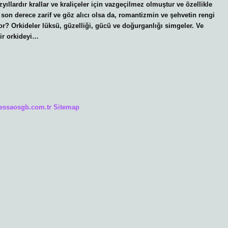
ıllardır krallar ve kraliçeler için vazgeçilmez olmuştur ve özellikle
a son derece zarif ve göz alıcı olsa da, romantizmin ve şehvetin rengi
or? Orkideler lüksü, güzelliği, gücü ve doğurganlığı simgeler. Ve
Bir orkideyi…
/essaosgb.com.tr
Sitemap