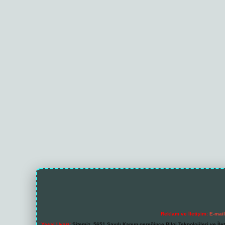
Reklam ve İletişim:
E-mai
Yasal Uyarı:
Sitemiz, 5651 Sayılı Kanun gereğince Bilgi Teknolojileri ve İl