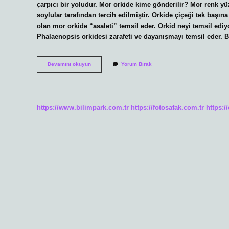
çarpıcı bir yoludur. Mor orkide kime gönderilir? Mor renk yüzy
soylular tarafından tercih edilmiştir. Orkide çiçeği tek başın
olan mor orkide “asaleti” temsil eder. Orkid neyi temsil ediy
Phalaenopsis orkidesi zarafeti ve dayanışmayı temsil eder. 
Mor
Devamını okuyun
Yorum Bırak
Orkide
Çiçeği
Neyi
Ifade
Eder
https://www.bilimpark.com.tr
https://fotosafak.com.tr
https:/