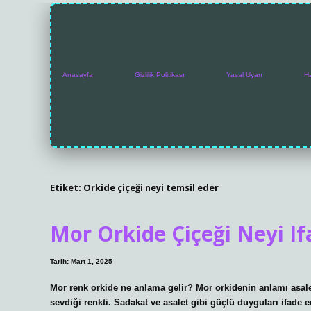
Anasayfa
Gizlilik Politikası
Yasal Uyarı
H
Etiket:
Orkide çiçeği neyi temsil eder
Mor Orkide Çiçeği Neyi If
Tarih: Mart 1, 2025
Mor renk orkide ne anlama gelir? Mor orkidenin anlamı asalet
sevdiği renkti. Sadakat ve asalet gibi güçlü duyguları ifade 