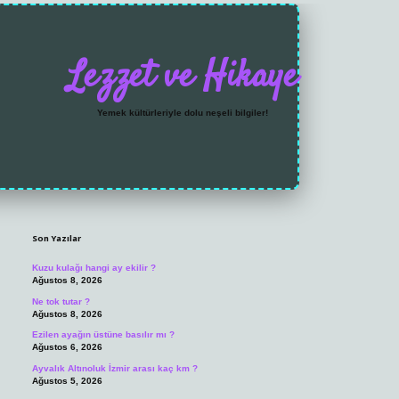
Lezzet ve Hikaye
Yemek kültürleriyle dolu neşeli bilgiler!
Sidebar
https://grandoperabet
Son Yazılar
Kuzu kulağı hangi ay ekilir ?
Ağustos 8, 2026
Ne tok tutar ?
Ağustos 8, 2026
Ezilen ayağın üstüne basılır mı ?
Ağustos 6, 2026
Ayvalık Altınoluk İzmir arası kaç km ?
Ağustos 5, 2026