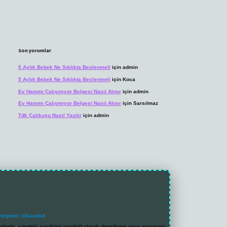
Son yorumlar
5 Aylık Bebek Ne Sıklıkta Beslenmeli
için
admin
5 Aylık Bebek Ne Sıklıkta Beslenmeli
için
Koca
Ev Hanımı Çalışmıyor Belgesi Nasıl Alınır
için
admin
Ev Hanımı Çalışmıyor Belgesi Nasıl Alınır
için
Sarsılmaz
Tdk Çalıkuşu Nasıl Yazılır
için
admin
elegram: @karabul
denle, sitedeki içerikleri proaktif olarak denetleme veya araştırma