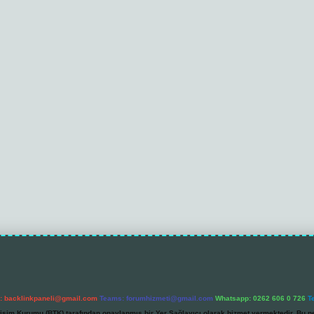
l:
backlinkpaneli@gmail.com
Teams:
forumhizmeti@gmail.com
Whatsapp: 0262 606 0 726
T
etişim Kurumu (BTK) tarafından onaylanmış bir Yer Sağlayıcı olarak hizmet vermektedir. Bu ne