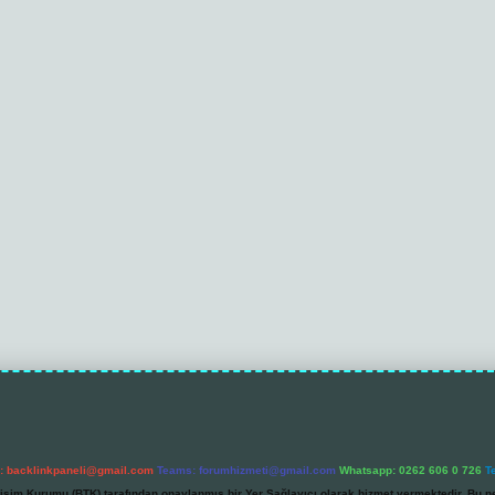
l:
backlinkpaneli@gmail.com
Teams:
forumhizmeti@gmail.com
Whatsapp: 0262 606 0 726
T
etişim Kurumu (BTK) tarafından onaylanmış bir Yer Sağlayıcı olarak hizmet vermektedir. Bu ne