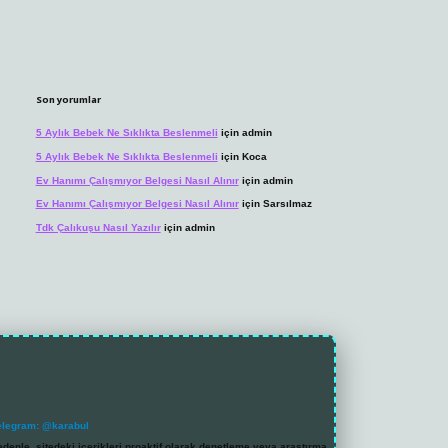
Son yorumlar
5 Aylık Bebek Ne Sıklıkta Beslenmeli
için
admin
5 Aylık Bebek Ne Sıklıkta Beslenmeli
için
Koca
Ev Hanımı Çalışmıyor Belgesi Nasıl Alınır
için
admin
Ev Hanımı Çalışmıyor Belgesi Nasıl Alınır
için
Sarsılmaz
Tdk Çalıkuşu Nasıl Yazılır
için
admin
elegram: @karabul
denle, sitedeki içerikleri proaktif olarak denetleme veya araştırma