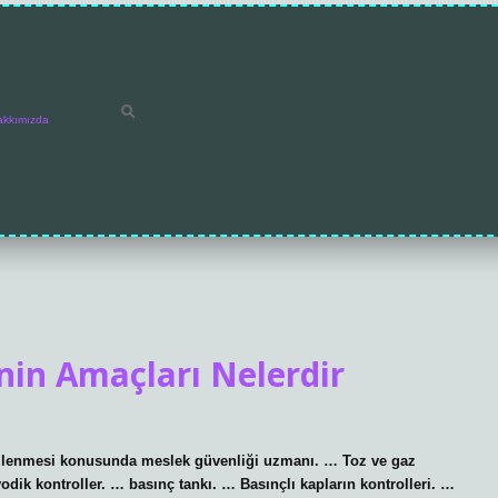
akkımızda
in Amaçları Nelerdir
izlenmesi konusunda meslek güvenliği uzmanı. … Toz ve gaz
ik kontroller. … basınç tankı. … Basınçlı kapların kontrolleri. …