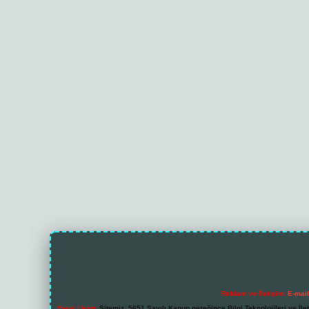
Reklam ve İletişim:
E-mai
Yasal Uyarı:
Sitemiz, 5651 Sayılı Kanun gereğince Bilgi Teknolojileri ve İl