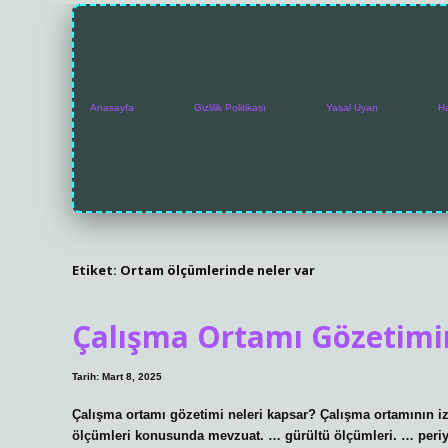
Anasayfa
Gizlilik Politikası
Yasal Uyarı
H
Etiket:
Ortam ölçümlerinde neler var
Çalışma Ortamı Gözetimin
Tarih: Mart 8, 2025
Çalışma ortamı gözetimi neleri kapsar? Çalışma ortamının 
ölçümleri konusunda mevzuat. … gürültü ölçümleri. … periyod