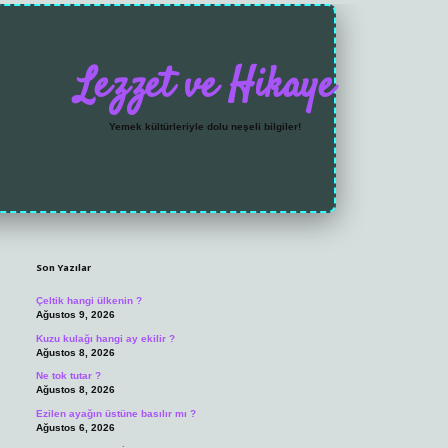
Lezzet ve Hikaye
Yemek kültürleriyle dolu neşeli bilgiler!
Sidebar
https://grandoperabet.
Son Yazılar
Çeltik hangi ülkenin ?
Ağustos 9, 2026
Kuzu kulağı hangi ay ekilir ?
Ağustos 8, 2026
Ne tok tutar ?
Ağustos 8, 2026
Ezilen ayağın üstüne basılır mı ?
Ağustos 6, 2026