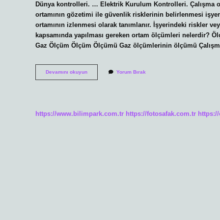
Dünya kontrolleri. … Elektrik Kurulum Kontrolleri. Çalışma
ortamının gözetimi ile güvenlik risklerinin belirlenmesi işyer
ortamının izlenmesi olarak tanımlanır. İşyerindeki riskler ve
kapsamında yapılması gereken ortam ölçümleri nelerdir?
Gaz Ölçüm Ölçüm Ölçümü Gaz ölçümlerinin ölçümü Çalışma
Çalışma
Devamını okuyun
Yorum Bırak
Ortamı
Gözetiminin
Amaçları
Nelerdir
https://www.bilimpark.com.tr
https://fotosafak.com.tr
https:/