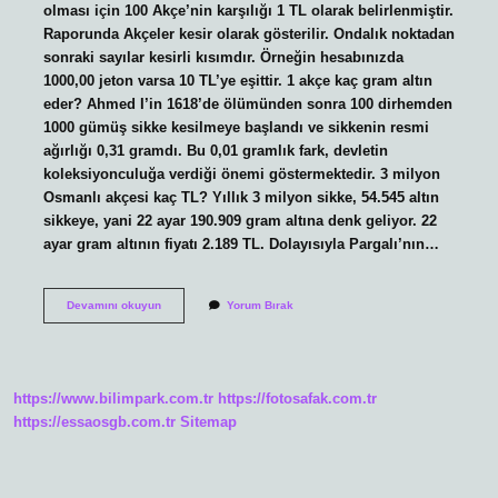
olması için 100 Akçe’nin karşılığı 1 TL olarak belirlenmiştir.
Raporunda Akçeler kesir olarak gösterilir. Ondalık noktadan
sonraki sayılar kesirli kısımdır. Örneğin hesabınızda
1000,00 jeton varsa 10 TL’ye eşittir. 1 akçe kaç gram altın
eder? Ahmed I’in 1618’de ölümünden sonra 100 dirhemden
1000 gümüş sikke kesilmeye başlandı ve sikkenin resmi
ağırlığı 0,31 gramdı. Bu 0,01 gramlık fark, devletin
koleksiyonculuğa verdiği önemi göstermektedir. 3 milyon
Osmanlı akçesi kaç TL? Yıllık 3 milyon sikke, 54.545 altın
sikkeye, yani 22 ayar 190.909 gram altına denk geliyor. 22
ayar gram altının fiyatı 2.189 TL. Dolayısıyla Pargalı’nın…
3
Devamını okuyun
Yorum Bırak
Milyon
Akçe
Ne
Kadar
Eder
https://www.bilimpark.com.tr
https://fotosafak.com.tr
https://essaosgb.com.tr
Sitemap