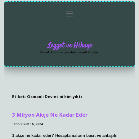
menüyü
Anasayfa
Gizlilik
Yasal
Hakkımızda
aç
Politikası
Uyarı
Lezzet ve Hikaye
Yemek kültürleriyle dolu neşeli bilgiler!
Etiket:
Osmanlı Devletini kim yıktı
3 Milyon Akçe Ne Kadar Eder
Tarih: Ekim 15, 2024
1 akçe ne kadar eder? Hesaplamaların basit ve anlaşılır