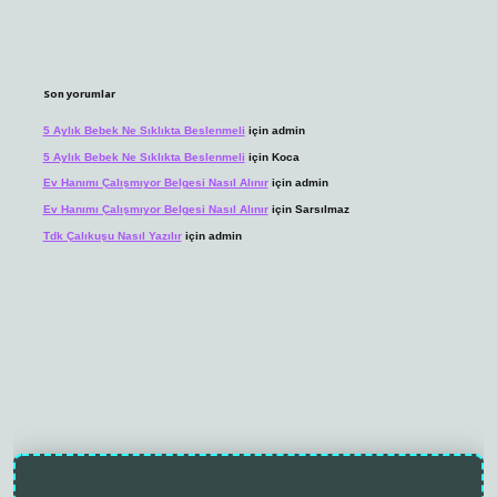
Son yorumlar
5 Aylık Bebek Ne Sıklıkta Beslenmeli
için
admin
5 Aylık Bebek Ne Sıklıkta Beslenmeli
için
Koca
Ev Hanımı Çalışmıyor Belgesi Nasıl Alınır
için
admin
Ev Hanımı Çalışmıyor Belgesi Nasıl Alınır
için
Sarsılmaz
Tdk Çalıkuşu Nasıl Yazılır
için
admin
randoperabet.net/