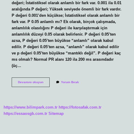
değeri; İstatistiksel olarak anlamlı bir fark var. 0.001 ila 0.01
aralığında P değeri; Yüksek seviyede önemli bir fark vardır.
P değeri 0.001’den küçükse; İstatistiksel olarak anlamlı bir
fark var. P 0.05 anlamlı mı? Ek olarak, birçok çalışmada,
anlamlılık olasılığını P değeri ile karşılaştırmak için
anlamlılık düzeyi 0.05 olarak belirlenir. P değeri 0.05’ten
azsa, P değeri 0.05’ten büyükse “anlamlı” olarak kabul
edilir. P değeri 0.05’ten azsa, “anlamlı” olarak kabul edilir
ve p değeri 0.05’ten büyükse “mantıklı değil”. P değeri kaç
ms olmalı? Normal PR alanı 120 ila 200 ms arasındadır
(üç…
P
Devamını okuyun
Yorum Bırak
Anlamlılık
Değeri
Kaç
Olmalı
https://www.bilimpark.com.tr
https://fotosafak.com.tr
https://essaosgb.com.tr
Sitemap