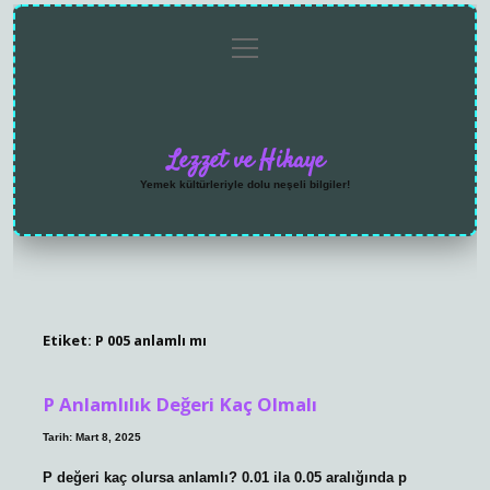
menüyü
Anasayfa
Gizlilik
Yasal
Hakkımızda
aç
Politikası
Uyarı
Lezzet ve Hikaye
Yemek kültürleriyle dolu neşeli bilgiler!
Etiket:
P 005 anlamlı mı
P Anlamlılık Değeri Kaç Olmalı
Tarih: Mart 8, 2025
P değeri kaç olursa anlamlı? 0.01 ila 0.05 aralığında p