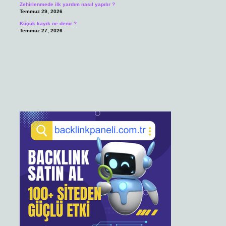
Zehirlenmede ilk yardım nasıl yapılır ?
Temmuz 29, 2026
Küçük kayık ne denir ?
Temmuz 27, 2026