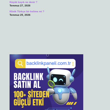
Küçük kayık ne denir ?
Temmuz 27, 2026
Klinik Türkçe bir kelime mi ?
Temmuz 25, 2026