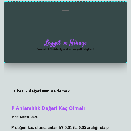
menüyü
Anasayfa
Gizlilik
Yasal
Hakkımızda
aç
Politikası
Uyarı
Lezzet ve Hikaye
Yemek kültürleriyle dolu neşeli bilgiler!
Etiket:
P değeri 0001 ne demek
P Anlamlılık Değeri Kaç Olmalı
Tarih: Mart 8, 2025
P değeri kaç olursa anlamlı? 0.01 ila 0.05 aralığında p