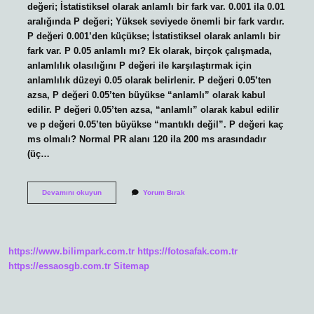
değeri; İstatistiksel olarak anlamlı bir fark var. 0.001 ila 0.01
aralığında P değeri; Yüksek seviyede önemli bir fark vardır.
P değeri 0.001’den küçükse; İstatistiksel olarak anlamlı bir
fark var. P 0.05 anlamlı mı? Ek olarak, birçok çalışmada,
anlamlılık olasılığını P değeri ile karşılaştırmak için
anlamlılık düzeyi 0.05 olarak belirlenir. P değeri 0.05’ten
azsa, P değeri 0.05’ten büyükse “anlamlı” olarak kabul
edilir. P değeri 0.05’ten azsa, “anlamlı” olarak kabul edilir
ve p değeri 0.05’ten büyükse “mantıklı değil”. P değeri kaç
ms olmalı? Normal PR alanı 120 ila 200 ms arasındadır
(üç…
P
Devamını okuyun
Yorum Bırak
Anlamlılık
Değeri
Kaç
Olmalı
https://www.bilimpark.com.tr
https://fotosafak.com.tr
https://essaosgb.com.tr
Sitemap