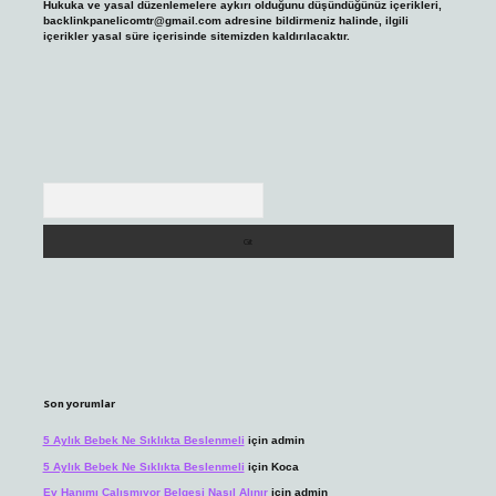
Hukuka ve yasal düzenlemelere aykırı olduğunu düşündüğünüz içerikleri,
backlinkpanelicomtr@gmail.com
adresine bildirmeniz halinde, ilgili
içerikler yasal süre içerisinde sitemizden kaldırılacaktır.
Arama
Son yorumlar
5 Aylık Bebek Ne Sıklıkta Beslenmeli
için
admin
5 Aylık Bebek Ne Sıklıkta Beslenmeli
için
Koca
Ev Hanımı Çalışmıyor Belgesi Nasıl Alınır
için
admin