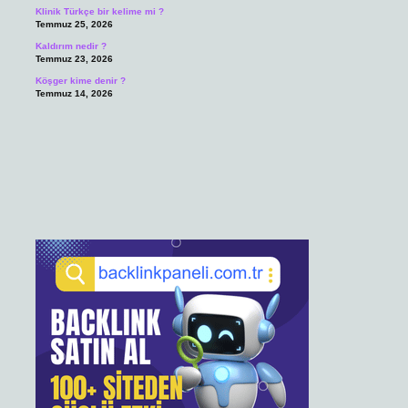
Klinik Türkçe bir kelime mi ?
Temmuz 25, 2026
Kaldırım nedir ?
Temmuz 23, 2026
Köşger kime denir ?
Temmuz 14, 2026