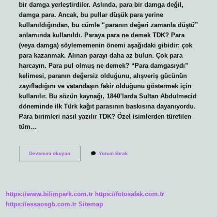
bir damga yerleştirdiler. Aslında, para bir damga değil,
damga para. Ancak, bu pullar düşük para yerine
kullanıldığından, bu cümle “paranın değeri zamanla düştü”
anlamında kullanıldı. Paraya para ne demek TDK? Para
(veya damga) söylememenin önemi aşağıdaki gibidir: çok
para kazanmak. Alınan parayı daha az bulun. Çok para
harcayın. Para pul olmuş ne demek? “Para damgasıydı”
kelimesi, paranın değersiz olduğunu, alışveriş gücünün
zayıfladığını ve vatandaşın fakir olduğunu göstermek için
kullanılır. Bu sözün kaynağı, 1840’larda Sultan Abdulmecid
döneminde ilk Türk kağıt parasının baskısına dayanıyordu.
Para birimleri nasıl yazılır TDK? Özel isimlerden türetilen
tüm…
Para
Devamını okuyun
Yorum Bırak
Pul
Nasıl
Yazılır
Tdk
https://www.bilimpark.com.tr
https://fotosafak.com.tr
https://essaosgb.com.tr
Sitemap