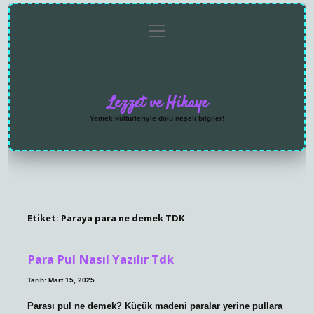
menüyü
Anasayfa
Gizlilik
Yasal
Hakkımızda
aç
Politikası
Uyarı
Lezzet ve Hikaye
Yemek kültürleriyle dolu neşeli bilgiler!
Etiket:
Paraya para ne demek TDK
Para Pul Nasıl Yazılır Tdk
Tarih: Mart 15, 2025
Parası pul ne demek? Küçük madeni paralar yerine pullara