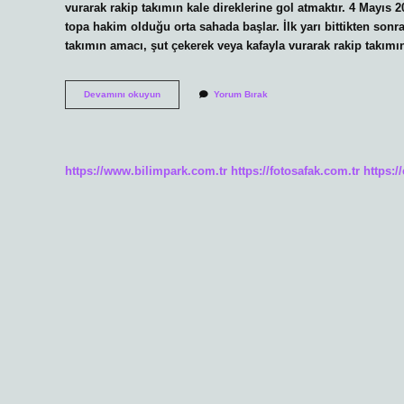
vurarak rakip takımın kale direklerine gol atmaktır. 4 Mayıs 20
topa hakim olduğu orta sahada başlar. İlk yarı bittikten sonr
takımın amacı, şut çekerek veya kafayla vurarak rakip takımın
Futbolda
Devamını okuyun
Yorum Bırak
Maç
Nereden
Başlar
https://www.bilimpark.com.tr
https://fotosafak.com.tr
https:/