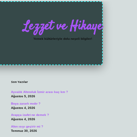
Lezzet ve Hikaye
Yemek kültürleriyle dolu neşeli bilgiler!
Sidebar
https://grandoperabet
Son Yazılar
Ayvalık Altınoluk İzmir arası kaç km ?
Ağustos 5, 2026
Boya zararlı mıdır ?
Ağustos 4, 2026
Arapça izafet ne demek ?
Ağustos 4, 2026
Altın ısıyı geçirir mi ?
Temmuz 30, 2026