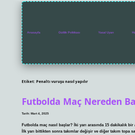
Anasayfa
Gizlilik Politikası
Yasal Uyarı
H
Etiket:
Penaltı vuruşu nasıl yapılır
Futbolda Maç Nereden Ba
Tarih: Mart 4, 2025
Futbolda maç nasıl başlar? İki yarı arasında 15 dakikalık bir
İlk yarı bittikten sonra takımlar değişir ve diğer takım topa 