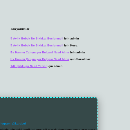
Son yorumlar
5 Aylık Bebek Ne Sıklıkta Beslenmeli
için
admin
5 Aylık Bebek Ne Sıklıkta Beslenmeli
için
Koca
Ev Hanımı Çalışmıyor Belgesi Nasıl Alınır
için
admin
Ev Hanımı Çalışmıyor Belgesi Nasıl Alınır
için
Sarsılmaz
Tdk Çalıkuşu Nasıl Yazılır
için
admin
elegram: @karabul
denle, sitedeki içerikleri proaktif olarak denetleme veya araştırma