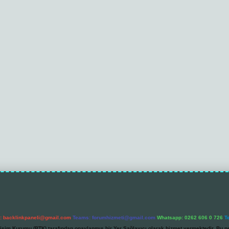
l:
backlinkpaneli@gmail.com
Teams:
forumhizmeti@gmail.com
Whatsapp: 0262 606 0 726
T
etişim Kurumu (BTK) tarafından onaylanmış bir Yer Sağlayıcı olarak hizmet vermektedir. Bu ne