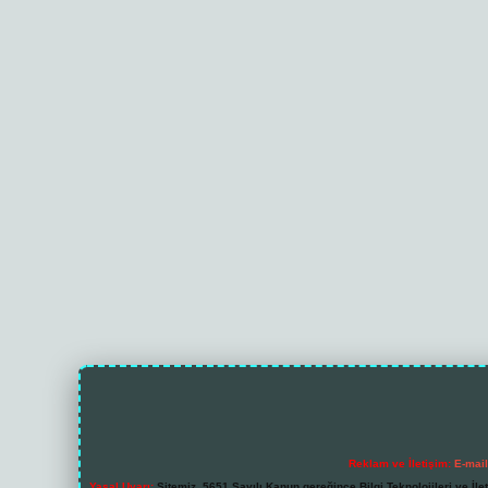
Reklam ve İletişim:
E-mai
Yasal Uyarı:
Sitemiz, 5651 Sayılı Kanun gereğince Bilgi Teknolojileri ve İl