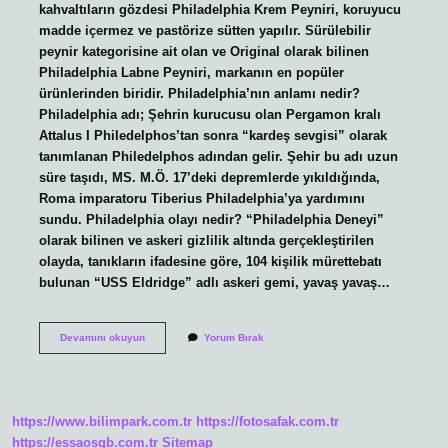
kahvaltıların gözdesi Philadelphia Krem Peyniri, koruyucu
madde içermez ve pastörize sütten yapılır. Sürülebilir
peynir kategorisine ait olan ve Original olarak bilinen
Philadelphia Labne Peyniri, markanın en popüler
ürünlerinden biridir. Philadelphia’nın anlamı nedir?
Philadelphia adı; Şehrin kurucusu olan Pergamon kralı
Attalus I Philedelphos’tan sonra “kardeş sevgisi” olarak
tanımlanan Philedelphos adından gelir. Şehir bu adı uzun
süre taşıdı, MS. M.Ö. 17’deki depremlerde yıkıldığında,
Roma imparatoru Tiberius Philadelphia’ya yardımını
sundu. Philadelphia olayı nedir? “Philadelphia Deneyi”
olarak bilinen ve askeri gizlilik altında gerçekleştirilen
olayda, tanıkların ifadesine göre, 104 kişilik mürettebatı
bulunan “USS Eldridge” adlı askeri gemi, yavaş yavaş…
Philadelphia
Devamını okuyun
Yorum Bırak
Nedir
https://www.bilimpark.com.tr
https://fotosafak.com.tr
https://essaosgb.com.tr
Sitemap