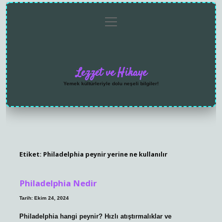
menüyü
Anasayfa
Gizlilik
Yasal
Hakkımızda
aç
Politikası
Uyarı
Lezzet ve Hikaye
Yemek kültürleriyle dolu neşeli bilgiler!
Etiket:
Philadelphia peynir yerine ne kullanılır
Philadelphia Nedir
Tarih: Ekim 24, 2024
Philadelphia hangi peynir? Hızlı atıştırmalıklar ve