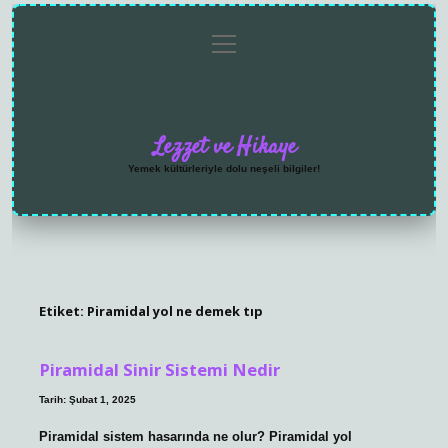
menüyü
Anasayfa
Gizlilik
Yasal
Hakkımızda
aç
Politikası
Uyarı
Lezzet ve Hikaye
Yemek kültürleriyle dolu neşeli bilgiler!
Etiket:
Piramidal yol ne demek tıp
Piramidal Sinir Sistemi Nedir
Tarih: Şubat 1, 2025
Piramidal sistem hasarında ne olur? Piramidal yol