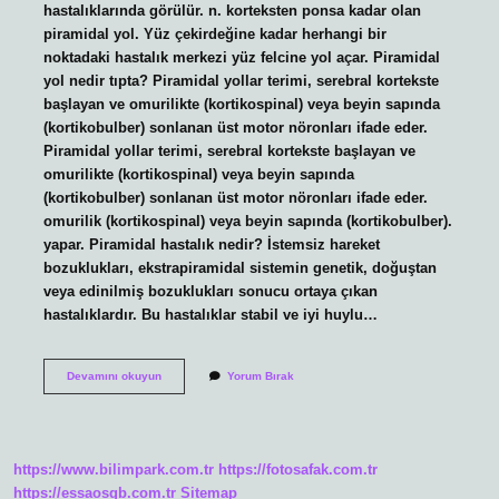
hastalıklarında görülür. n. korteksten ponsa kadar olan
piramidal yol. Yüz çekirdeğine kadar herhangi bir
noktadaki hastalık merkezi yüz felcine yol açar. Piramidal
yol nedir tıpta? Piramidal yollar terimi, serebral kortekste
başlayan ve omurilikte (kortikospinal) veya beyin sapında
(kortikobulber) sonlanan üst motor nöronları ifade eder.
Piramidal yollar terimi, serebral kortekste başlayan ve
omurilikte (kortikospinal) veya beyin sapında
(kortikobulber) sonlanan üst motor nöronları ifade eder.
omurilik (kortikospinal) veya beyin sapında (kortikobulber).
yapar. Piramidal hastalık nedir? İstemsiz hareket
bozuklukları, ekstrapiramidal sistemin genetik, doğuştan
veya edinilmiş bozuklukları sonucu ortaya çıkan
hastalıklardır. Bu hastalıklar stabil ve iyi huylu…
Piramidal
Devamını okuyun
Yorum Bırak
Sinir
Sistemi
Nedir
https://www.bilimpark.com.tr
https://fotosafak.com.tr
https://essaosgb.com.tr
Sitemap