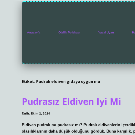
Anasayfa
Gizlilik Politikası
Yasal Uyarı
H
Etiket:
Pudralı eldiven gıdaya uygun mu
Pudrasız Eldiven Iyi Mi
Tarih: Ekim 2, 2024
Eldiven pudralı mı pudrasız mı? Pudralı eldivenlerin içerdikl
olasılıklarının daha düşük olduğunu gördük. Buna karşılık, 