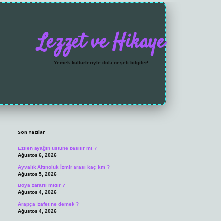
Lezzet ve Hikaye
Yemek kültürleriyle dolu neşeli bilgiler!
Sidebar
Son Yazılar
Ezilen ayağın üstüne basılır mı ?
Ağustos 6, 2026
Ayvalık Altınoluk İzmir arası kaç km ?
Ağustos 5, 2026
Boya zararlı mıdır ?
Ağustos 4, 2026
Arapça izafet ne demek ?
Ağustos 4, 2026