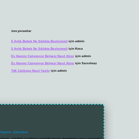
Son yorumlar
5 Aylık Bebek Ne Sıklıkta Beslenmeli
için
admin
5 Aylık Bebek Ne Sıklıkta Beslenmeli
için
Koca
Ev Hanımı Çalışmıyor Belgesi Nasıl Alınır
için
admin
Ev Hanımı Çalışmıyor Belgesi Nasıl Alınır
için
Sarsılmaz
Tdk Çalıkuşu Nasıl Yazılır
için
admin
elegram: @karabul
denle, sitedeki içerikleri proaktif olarak denetleme veya araştırma