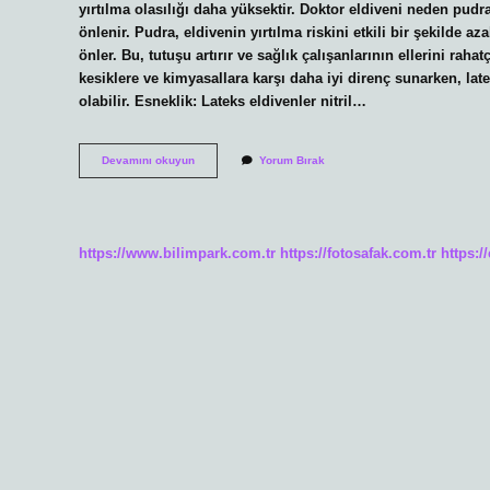
yırtılma olasılığı daha yüksektir. Doktor eldiveni neden pud
önlenir. Pudra, eldivenin yırtılma riskini etkili bir şekilde a
önler. Bu, tutuşu artırır ve sağlık çalışanlarının ellerini raha
kesiklere ve kimyasallara karşı daha iyi direnç sunarken, lat
olabilir. Esneklik: Lateks eldivenler nitril…
Pudrasız
Devamını okuyun
Yorum Bırak
Eldiven
Iyi
Mi
https://www.bilimpark.com.tr
https://fotosafak.com.tr
https:/