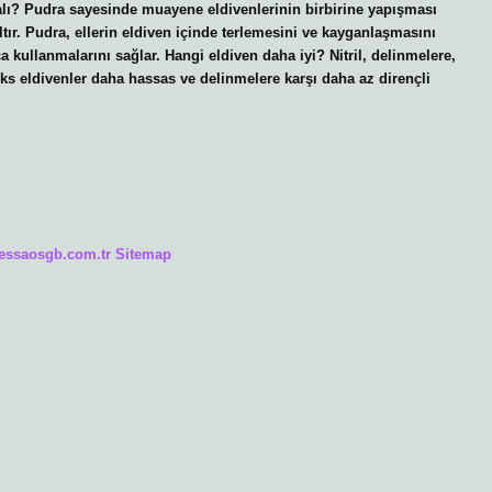
ralı? Pudra sayesinde muayene eldivenlerinin birbirine yapışması
zaltır. Pudra, ellerin eldiven içinde terlemesini ve kayganlaşmasını
tça kullanmalarını sağlar. Hangi eldiven daha iyi? Nitril, delinmelere,
eks eldivenler daha hassas ve delinmelere karşı daha az dirençli
/essaosgb.com.tr
Sitemap