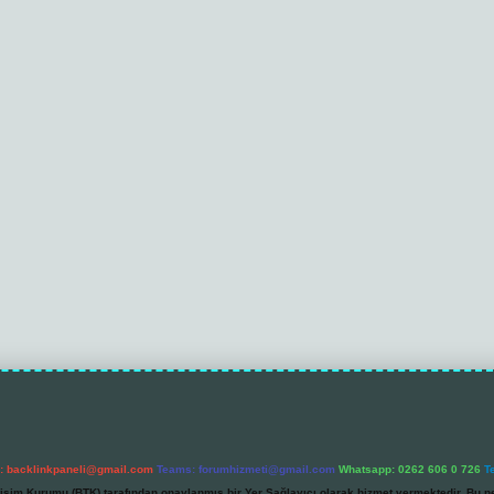
l:
backlinkpaneli@gmail.com
Teams:
forumhizmeti@gmail.com
Whatsapp: 0262 606 0 726
T
etişim Kurumu (BTK) tarafından onaylanmış bir Yer Sağlayıcı olarak hizmet vermektedir. Bu ne