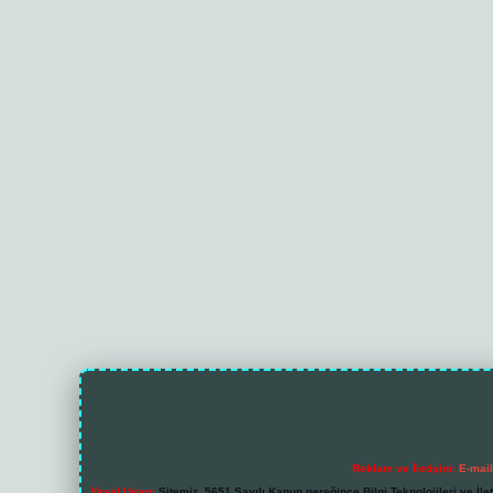
Reklam ve İletişim:
E-mai
Yasal Uyarı:
Sitemiz, 5651 Sayılı Kanun gereğince Bilgi Teknolojileri ve İl