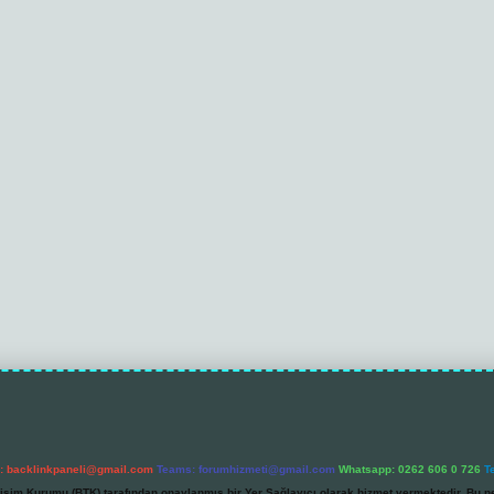
l:
backlinkpaneli@gmail.com
Teams:
forumhizmeti@gmail.com
Whatsapp: 0262 606 0 726
T
etişim Kurumu (BTK) tarafından onaylanmış bir Yer Sağlayıcı olarak hizmet vermektedir. Bu ne