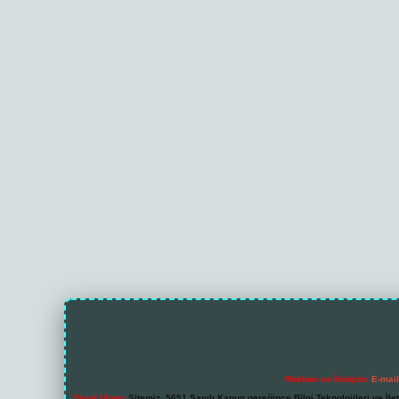
Reklam ve İletişim:
E-mai
Yasal Uyarı:
Sitemiz, 5651 Sayılı Kanun gereğince Bilgi Teknolojileri ve İl