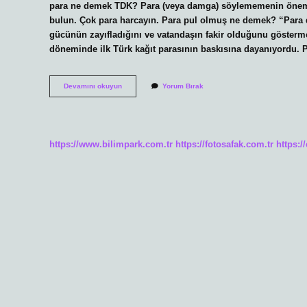
para ne demek TDK? Para (veya damga) söylememenin önemi 
bulun. Çok para harcayın. Para pul olmuş ne demek? “Para d
gücünün zayıfladığını ve vatandaşın fakir olduğunu gösterme
döneminde ilk Türk kağıt parasının baskısına dayanıyordu. P
Para
Devamını okuyun
Yorum Bırak
Pul
Nasıl
Yazılır
Tdk
https://www.bilimpark.com.tr
https://fotosafak.com.tr
https:/