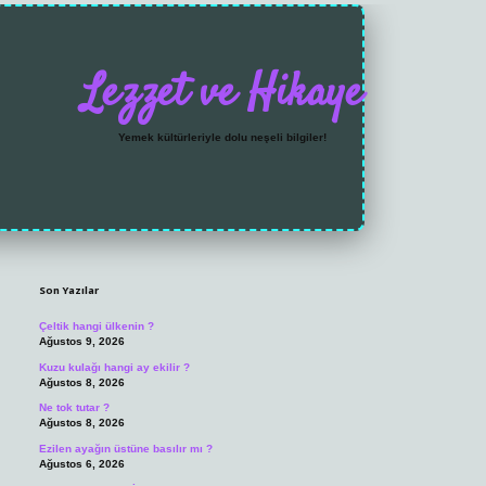
Lezzet ve Hikaye
Yemek kültürleriyle dolu neşeli bilgiler!
Sidebar
https://grandoperabet.n
Son Yazılar
Çeltik hangi ülkenin ?
Ağustos 9, 2026
Kuzu kulağı hangi ay ekilir ?
Ağustos 8, 2026
Ne tok tutar ?
Ağustos 8, 2026
Ezilen ayağın üstüne basılır mı ?
Ağustos 6, 2026