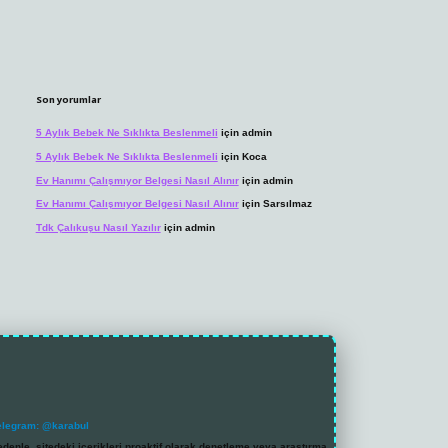
Son yorumlar
5 Aylık Bebek Ne Sıklıkta Beslenmeli
için
admin
5 Aylık Bebek Ne Sıklıkta Beslenmeli
için
Koca
Ev Hanımı Çalışmıyor Belgesi Nasıl Alınır
için
admin
Ev Hanımı Çalışmıyor Belgesi Nasıl Alınır
için
Sarsılmaz
Tdk Çalıkuşu Nasıl Yazılır
için
admin
elegram: @karabul
denle, sitedeki içerikleri proaktif olarak denetleme veya araştırma