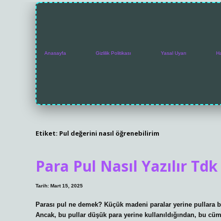
Anasayfa
Gizlilik Politikası
Yasal Uyarı
H
Etiket:
Pul değerini nasıl öğrenebilirim
Para Pul Nasıl Yazılır Tdk
Tarih: Mart 15, 2025
Parası pul ne demek? Küçük madeni paralar yerine pullara bi
Ancak, bu pullar düşük para yerine kullanıldığından, bu cü