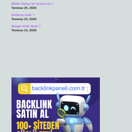
Klinik Türkçe bir kelime mi ?
Temmuz 25, 2026
Kaldırım nedir ?
Temmuz 23, 2026
Köşger kime denir ?
Temmuz 14, 2026