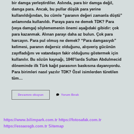
bir damga yerleştirdiler. Aslında, para bir damga değil,
damga para. Ancak, bu pullar düşük para yerine
kullanıldığından, bu cümle “paranın değeri zamanla düştü”
anlamında kullanıldı. Paraya para ne demek TDK? Para
(veya damga) söylememenin önemi aşağıdaki gibidir: çok
para kazanmak. Alınan parayı daha az bulun. Çok para
harcayın. Para pul olmuş ne demek? “Para damgasıydı”
kelimesi, paranın değersiz olduğunu, alışveriş gücünün
zayıfladığını ve vatandaşın fakir olduğunu göstermek için
kullanılır. Bu sözün kaynağı, 1840’larda Sultan Abdulmecid
döneminde ilk Türk kağıt parasının baskısına dayanıyordu.
Para birimleri nasıl yazılır TDK? Özel isimlerden türetilen
tüm…
Para
Devamını okuyun
Yorum Bırak
Pul
Nasıl
Yazılır
Tdk
https://www.bilimpark.com.tr
https://fotosafak.com.tr
https://essaosgb.com.tr
Sitemap