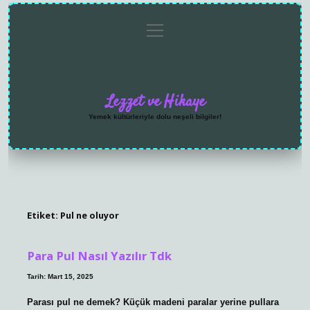
menüyü
Anasayfa
Gizlilik
Yasal
Hakkımızda
aç
Politikası
Uyarı
Lezzet ve Hikaye
Yemek kültürleriyle dolu neşeli bilgiler!
Etiket:
Pul ne oluyor
Para Pul Nasıl Yazılır Tdk
Tarih: Mart 15, 2025
Parası pul ne demek? Küçük madeni paralar yerine pullara