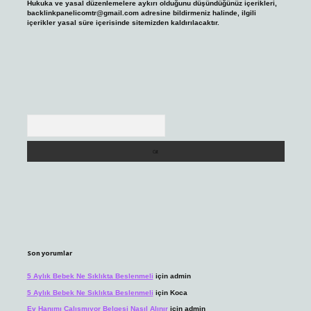
Hukuka ve yasal düzenlemelere aykırı olduğunu düşündüğünüz içerikleri,
backlinkpanelicomtr@gmail.com
adresine bildirmeniz halinde, ilgili
içerikler yasal süre içerisinde sitemizden kaldırılacaktır.
Arama
Son yorumlar
5 Aylık Bebek Ne Sıklıkta Beslenmeli
için
admin
5 Aylık Bebek Ne Sıklıkta Beslenmeli
için
Koca
Ev Hanımı Çalışmıyor Belgesi Nasıl Alınır
için
admin