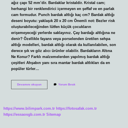
ağız çapı 52 mm’dir. Bardaklar kristaldir. Kristal cam;
herhangi bir renklendirici içermeyen en şeffaf ve en parlak
cam formudur. Punch bardak altlığı kaç cm? Bardak altlığı
deseni boyutu: yaklaşık 20 x 20 cm Önemli not: Bezler risk
oluşturabileceğinden lütfen küçük çocukların
erişemeyeceği yerlerde saklayınız. Çay bardağı altlığına ne
denir? Özellikle fayans veya porselenden üretilen sehpa
altlığı modelleri, bardak altlığı olarak da kullanılabilen, son
derece şık ve göz alıcı ürünler olabilir. Bardakların Altına
Ne Konur? Farklı malzemelerden yapılmış bardak altlığı
çeşitleri Ahşabın yanı sıra mantar bardak altlıkları da en
popüler türler…
Bardak
Devamını okuyun
Yorum Bırak
Altlığı
Çapı
Kaç
Cm
https://www.bilimpark.com.tr
https://fotosafak.com.tr
https://essaosgb.com.tr
Sitemap