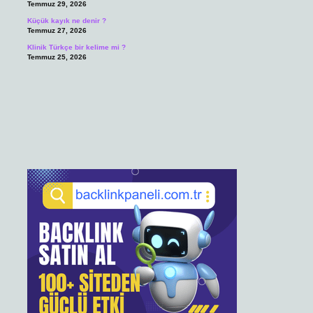
Temmuz 29, 2026
Küçük kayık ne denir ?
Temmuz 27, 2026
Klinik Türkçe bir kelime mi ?
Temmuz 25, 2026