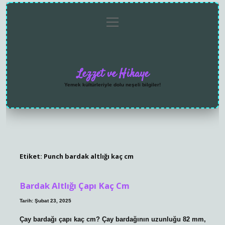
menüyü
Anasayfa
Gizlilik
Yasal
Hakkımızda
aç
Politikası
Uyarı
Lezzet ve Hikaye
Yemek kültürleriyle dolu neşeli bilgiler!
Etiket:
Punch bardak altlığı kaç cm
Bardak Altlığı Çapı Kaç Cm
Tarih: Şubat 23, 2025
Çay bardağı çapı kaç cm? Çay bardağının uzunluğu 82 mm,