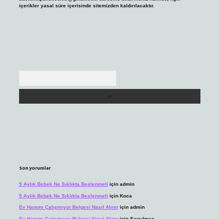
içerikler yasal süre içerisinde sitemizden kaldırılacaktır.
Arama
Son yorumlar
5 Aylık Bebek Ne Sıklıkta Beslenmeli
için
admin
5 Aylık Bebek Ne Sıklıkta Beslenmeli
için
Koca
Ev Hanımı Çalışmıyor Belgesi Nasıl Alınır
için
admin
Ev Hanımı Çalışmıyor Belgesi Nasıl Alınır
için
Sarsılmaz