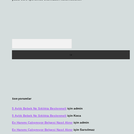
Arama
Son yorumlar
5 Aylık Bebek Ne Sıklıkta Beslenmeli
için
admin
5 Aylık Bebek Ne Sıklıkta Beslenmeli
için
Koca
Ev Hanımı Çalışmıyor Belgesi Nasıl Alınır
için
admin
Ev Hanımı Çalışmıyor Belgesi Nasıl Alınır
için
Sarsılmaz