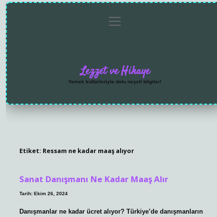
menüyü
Anasayfa
Gizlilik
Yasal
Hakkımızda
aç
Politikası
Uyarı
Lezzet ve Hikaye
Yemek kültürleriyle dolu neşeli bilgiler!
Etiket:
Ressam ne kadar maaş alıyor
Sanat Danışmanı Ne Kadar Maaş Alır
Tarih: Ekim 26, 2024
Danışmanlar ne kadar ücret alıyor? Türkiye’de danışmanların