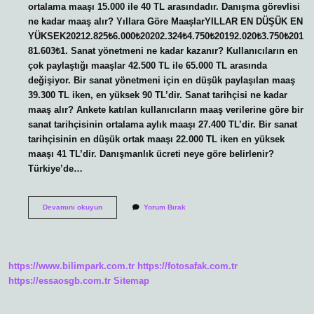
ortalama maaşı 15.000 ile 40 TL arasındadır. Danışma görevlisi
ne kadar maaş alır? Yıllara Göre MaaşlarYILLAR EN DÜŞÜK EN
YÜKSEK20212.825₺6.000₺20202.324₺4.750₺20192.020₺3.750₺201
81.603₺1. Sanat yönetmeni ne kadar kazanır? Kullanıcıların en
çok paylaştığı maaşlar 42.500 TL ile 65.000 TL arasında
değişiyor. Bir sanat yönetmeni için en düşük paylaşılan maaş
39.300 TL iken, en yüksek 90 TL’dir. Sanat tarihçisi ne kadar
maaş alır? Ankete katılan kullanıcıların maaş verilerine göre bir
sanat tarihçisinin ortalama aylık maaşı 27.400 TL’dir. Bir sanat
tarihçisinin en düşük ortak maaşı 22.000 TL iken en yüksek
maaşı 41 TL’dir. Danışmanlık ücreti neye göre belirlenir?
Türkiye’de…
Sanat
Devamını okuyun
Yorum Bırak
Danışmanı
Ne
Kadar
Maaş
Alır
https://www.bilimpark.com.tr
https://fotosafak.com.tr
https://essaosgb.com.tr
Sitemap