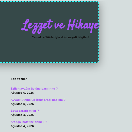
Lezzet ve Hikaye
Yemek kültürleriyle dolu neşeli bilgiler!
Sidebar
https://grandoperabet.net/
Son Yazılar
Ezilen ayağın üstüne basılır mı ?
Ağustos 6, 2026
Ayvalık Altınoluk İzmir arası kaç km ?
Ağustos 5, 2026
Boya zararlı mıdır ?
Ağustos 4, 2026
Arapça izafet ne demek ?
Ağustos 4, 2026