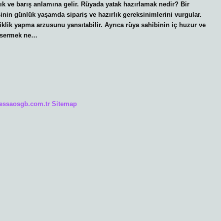
ğlık ve barış anlamına gelir. Rüyada yatak hazırlamak nedir? Bir
inin günlük yaşamda sipariş ve hazırlık gereksinimlerini vurgular.
lik yapma arzusunu yansıtabilir. Ayrıca rüya sahibinin iç huzur ve
k sermek ne…
/essaosgb.com.tr
Sitemap