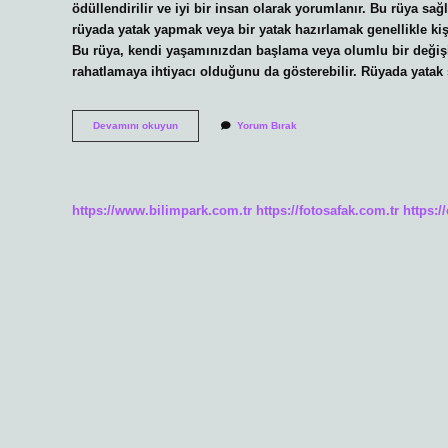
ödüllendirilir ve iyi bir insan olarak yorumlanır. Bu rüya sa
rüyada yatak yapmak veya bir yatak hazırlamak genellikle kiş
Bu rüya, kendi yaşamınızdan başlama veya olumlu bir değişik
rahatlamaya ihtiyacı olduğunu da gösterebilir. Rüyada yata
Rüyada
Devamını okuyun
Yorum Bırak
Yatak
Yapmak
Ne
Anlama
Gelir
https://www.bilimpark.com.tr
https://fotosafak.com.tr
https:/