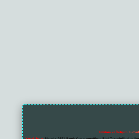
Reklam ve İletişim:
E-mai
Yasal Uyarı:
Sitemiz, 5651 Sayılı Kanun gereğince Bilgi Teknolojileri ve İl