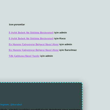
Son yorumlar
5 Aylık Bebek Ne Sıklıkta Beslenmeli
için
admin
5 Aylık Bebek Ne Sıklıkta Beslenmeli
için
Koca
Ev Hanımı Çalışmıyor Belgesi Nasıl Alınır
için
admin
Ev Hanımı Çalışmıyor Belgesi Nasıl Alınır
için
Sarsılmaz
Tdk Çalıkuşu Nasıl Yazılır
için
admin
elegram: @karabul
denle, sitedeki içerikleri proaktif olarak denetleme veya araştırma