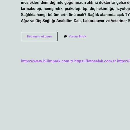
meslekleri denildiğinde çoğumuzun aklına doktorlar gelse de,
farmakoloji, hemşirelik, psikoloji, tıp, diş hekimliği, fizyolo
Sağlıkta hangi bölümlerin önü açık? Sağlık alanında açık TY
Ağız ve Diş Sağlığı Anabilim Dalı, Laboratuvar ve Veteriner 
4
Devamını okuyun
Yorum Bırak
Yıllık
Sağlık
Bölümleri
Nelerdir
https://www.bilimpark.com.tr
https://fotosafak.com.tr
https:/