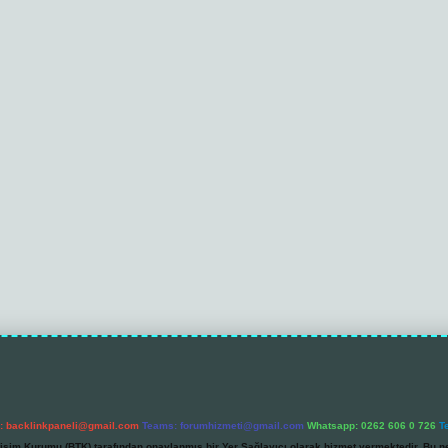
l:
backlinkpaneli@gmail.com
Teams:
forumhizmeti@gmail.com
Whatsapp: 0262 606 0 726
T
etişim Kurumu (BTK) tarafından onaylanmış bir Yer Sağlayıcı olarak hizmet vermektedir. Bu ne