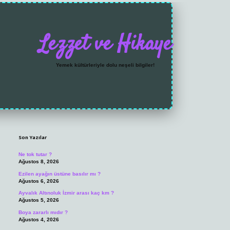
Lezzet ve Hikaye
Yemek kültürleriyle dolu neşeli bilgiler!
Sidebar
https://grandoperabet.
Son Yazılar
Ne tok tutar ?
Ağustos 8, 2026
Ezilen ayağın üstüne basılır mı ?
Ağustos 6, 2026
Ayvalık Altınoluk İzmir arası kaç km ?
Ağustos 5, 2026
Boya zararlı mıdır ?
Ağustos 4, 2026