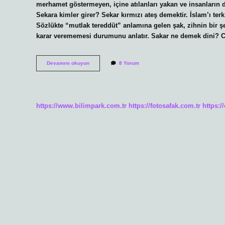
merhamet göstermeyen, içine atılanları yakan ve insanların de
Sekara kimler girer? Sekar kırmızı ateş demektir. İslam’ı te
Sözlükte “mutlak tereddüt” anlamına gelen şak, zihnin bir ş
karar verememesi durumunu anlatır. Sakar ne demek dini? Cl
Sakar
Devamını okuyun
8 Yorum
Dinde
Ne
Demek
https://www.bilimpark.com.tr
https://fotosafak.com.tr
https:/