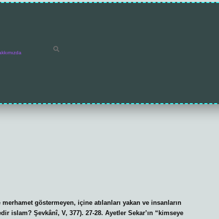
akkımızda
e merhamet göstermeyen, içine atılanları yakan ve insanların
dir islam? Şevkânî, V, 377). 27-28. Ayetler Sekar’ın “kimseye