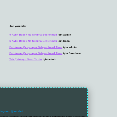
Son yorumlar
5 Aylık Bebek Ne Sıklıkta Beslenmeli
için
admin
5 Aylık Bebek Ne Sıklıkta Beslenmeli
için
Koca
Ev Hanımı Çalışmıyor Belgesi Nasıl Alınır
için
admin
Ev Hanımı Çalışmıyor Belgesi Nasıl Alınır
için
Sarsılmaz
Tdk Çalıkuşu Nasıl Yazılır
için
admin
elegram: @karabul
denle, sitedeki içerikleri proaktif olarak denetleme veya araştırma