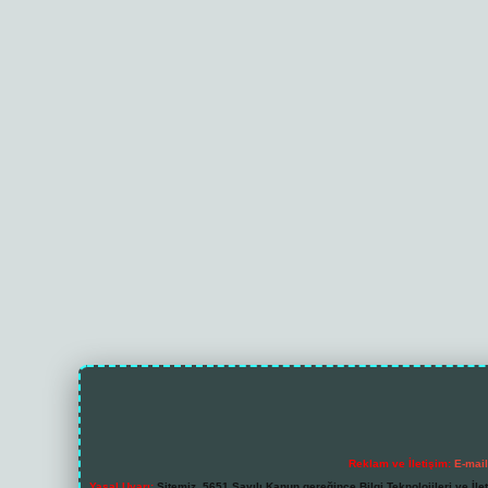
Reklam ve İletişim:
E-mai
Yasal Uyarı:
Sitemiz, 5651 Sayılı Kanun gereğince Bilgi Teknolojileri ve İl