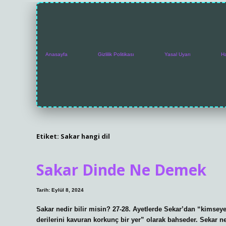
Anasayfa
Gizlilik Politikası
Yasal Uyarı
H
Etiket:
Sakar hangi dil
Sakar Dinde Ne Demek
Tarih: Eylül 8, 2024
Sakar nedir bilir misin? 27-28. Ayetlerde Sekar’dan “kimsey
derilerini kavuran korkunç bir yer” olarak bahseder. Sekar ne