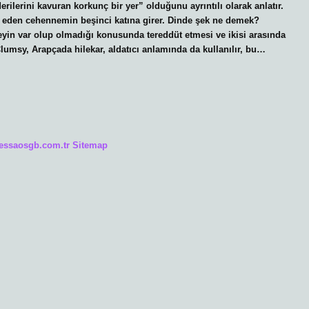
rilerini kavuran korkunç bir yer” olduğunu ayrıntılı olarak anlatır.
rk eden cehennemin beşinci katına girer. Dinde şek ne demek?
eyin var olup olmadığı konusunda tereddüt etmesi ve ikisi arasında
umsy, Arapçada hilekar, aldatıcı anlamında da kullanılır, bu…
/essaosgb.com.tr
Sitemap