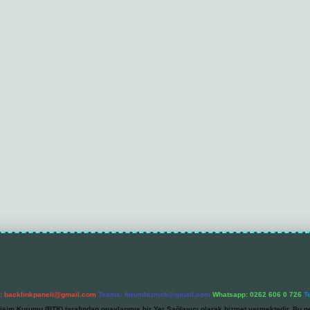
l:
backlinkpaneli@gmail.com
Teams:
forumhizmeti@gmail.com
Whatsapp: 0262 606 0 726
T
etişim Kurumu (BTK) tarafından onaylanmış bir Yer Sağlayıcı olarak hizmet vermektedir. Bu ne