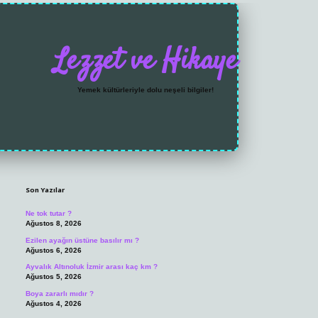
Lezzet ve Hikaye
Yemek kültürleriyle dolu neşeli bilgiler!
Sidebar
https://grandoperabet
Son Yazılar
Ne tok tutar ?
Ağustos 8, 2026
Ezilen ayağın üstüne basılır mı ?
Ağustos 6, 2026
Ayvalık Altınoluk İzmir arası kaç km ?
Ağustos 5, 2026
Boya zararlı mıdır ?
Ağustos 4, 2026