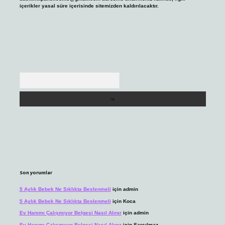
içerikler yasal süre içerisinde sitemizden kaldırılacaktır.
Arama
Son yorumlar
5 Aylık Bebek Ne Sıklıkta Beslenmeli
için
admin
5 Aylık Bebek Ne Sıklıkta Beslenmeli
için
Koca
Ev Hanımı Çalışmıyor Belgesi Nasıl Alınır
için
admin
Ev Hanımı Çalışmıyor Belgesi Nasıl Alınır
için
Sarsılmaz