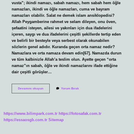
vusta”; ikindi namazı, sabah namazı, hem sabah hem öğle
namazları, ikindi ve öğle namazları, cuma ve bayram
namazları olabilir. Salat ne demek islam ansiklopedisi?
Allah Peygamberine rahmet ve selam dileyen, onu öven,
şefaatini isteyen, ailesi ve yakınları için dua ifadelerini
içeren, saygı ve dua ifadelerini çeşitli şekillerde tertip eden
ve belirli bir besteyle veya serbest olarak okunabilen
sözlerin genel adıdır. Kuranda geçen orta namaz nedir?
Namazlara ve orta namaza devam edin[67]. Namazda durun
ve tüm kalbinizle Allah’a teslim olun. Ayette geçen “orta
namaz”ın sabah, öğle ve ikindi namazlarını ifade ettiğine
dair çeşitli görüşler…
Salatı
Devamını okuyun
Yorum Bırak
Vüstâ
Ne
Demek
https://www.bilimpark.com.tr
https://fotosafak.com.tr
https://essaosgb.com.tr
Sitemap