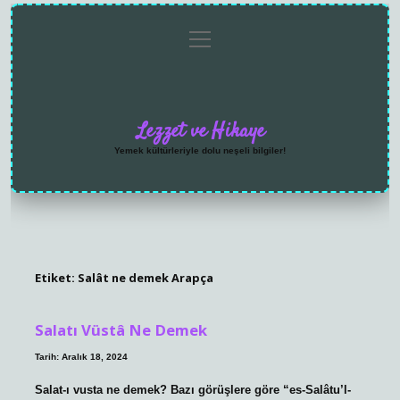
menüyü
Anasayfa
Gizlilik
Yasal
Hakkımızda
aç
Politikası
Uyarı
Lezzet ve Hikaye
Yemek kültürleriyle dolu neşeli bilgiler!
Etiket:
Salât ne demek Arapça
Salatı Vüstâ Ne Demek
Tarih: Aralık 18, 2024
Salat-ı vusta ne demek? Bazı görüşlere göre “es-Salâtu’l-