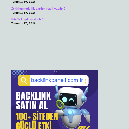
Temmuz 30, 2026
Zehirlenmede ilk yardım nasıl yapılır ?
Temmuz 29, 2026
Küçük kayık ne denir ?
Temmuz 27, 2026