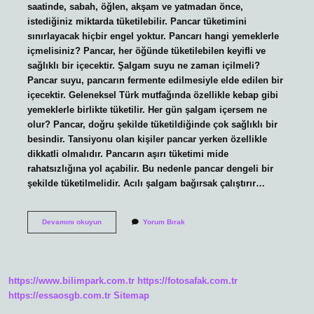
saatinde, sabah, öğlen, akşam ve yatmadan önce,
istediğiniz miktarda tüketilebilir. Pancar tüketimini
sınırlayacak hiçbir engel yoktur. Pancarı hangi yemeklerle
içmelisiniz? Pancar, her öğünde tüketilebilen keyifli ve
sağlıklı bir içecektir. Şalgam suyu ne zaman içilmeli?
Pancar suyu, pancarın fermente edilmesiyle elde edilen bir
içecektir. Geleneksel Türk mutfağında özellikle kebap gibi
yemeklerle birlikte tüketilir. Her gün şalgam içersem ne
olur? Pancar, doğru şekilde tüketildiğinde çok sağlıklı bir
besindir. Tansiyonu olan kişiler pancar yerken özellikle
dikkatli olmalıdır. Pancarın aşırı tüketimi mide
rahatsızlığına yol açabilir. Bu nedenle pancar dengeli bir
şekilde tüketilmelidir. Acılı şalgam bağırsak çalıştırır…
Akşam
Devamını okuyun
Yorum Bırak
Şalgam
Suyu
Içilir
Mi
https://www.bilimpark.com.tr
https://fotosafak.com.tr
https://essaosgb.com.tr
Sitemap