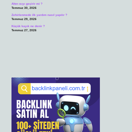
Altın ısıyı geçirir mi ?
Temmuz 30, 2026
Zehirlenmede ilk yardım nasıl yapılır ?
Temmuz 29, 2026
Küçük kayık ne denir ?
Temmuz 27, 2026