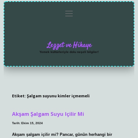
menüyü
Anasayfa
Gizlilik
Yasal
Hakkımızda
aç
Politikası
Uyarı
Lezzet ve Hikaye
Yemek kültürleriyle dolu neşeli bilgiler!
Etiket:
Şalgam suyunu kimler içmemeli
Akşam Şalgam Suyu Içilir Mi
Tarih: Ekim 15, 2024
Akşam şalgam içilir mi? Pancar, günün herhangi bir