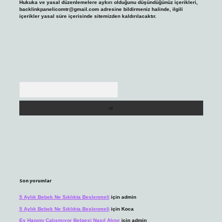
Hukuka ve yasal düzenlemelere aykırı olduğunu düşündüğünüz içerikleri,
backlinkpanelicomtr@gmail.com
adresine bildirmeniz halinde, ilgili
içerikler yasal süre içerisinde sitemizden kaldırılacaktır.
Arama
Son yorumlar
5 Aylık Bebek Ne Sıklıkta Beslenmeli
için
admin
5 Aylık Bebek Ne Sıklıkta Beslenmeli
için
Koca
Ev Hanımı Çalışmıyor Belgesi Nasıl Alınır
için
admin