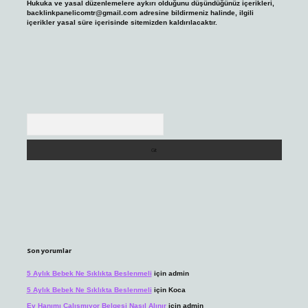
Hukuka ve yasal düzenlemelere aykırı olduğunu düşündüğünüz içerikleri,
backlinkpanelicomtr@gmail.com
adresine bildirmeniz halinde, ilgili
içerikler yasal süre içerisinde sitemizden kaldırılacaktır.
Arama
Son yorumlar
5 Aylık Bebek Ne Sıklıkta Beslenmeli
için
admin
5 Aylık Bebek Ne Sıklıkta Beslenmeli
için
Koca
Ev Hanımı Çalışmıyor Belgesi Nasıl Alınır
için
admin