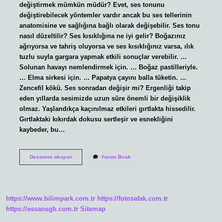
değiştirmek mümkün müdür? Evet, ses tonunu
değiştirebilecek yöntemler vardır ancak bu ses tellerinin
anatomisine ve sağlığına bağlı olarak değişebilir. Ses tonu
nasıl düzeltilir? Ses kısıklığına ne iyi gelir? Boğazınız
ağrıyorsa ve tahriş oluyorsa ve ses kısıklığınız varsa, ılık
tuzlu suyla gargara yapmak etkili sonuçlar verebilir. …
Solunan havayı nemlendirmek için. … Boğaz pastilleriyle.
… Elma sirkesi için. … Papatya çayını balla tüketin. …
Zencefil kökü. Ses sonradan değişir mi? Ergenliği takip
eden yıllarda sesimizde uzun süre önemli bir değişiklik
olmaz. Yaşlandıkça kaçınılmaz etkileri gırtlakta hissedilir.
Gırtlaktaki kıkırdak dokusu sertleşir ve esnekliğini
kaybeder, bu…
Ses
Devamını okuyun
Yorum Bırak
Tonu
Değiştirilir
Mi
https://www.bilimpark.com.tr
https://fotosafak.com.tr
https://essaosgb.com.tr
Sitemap