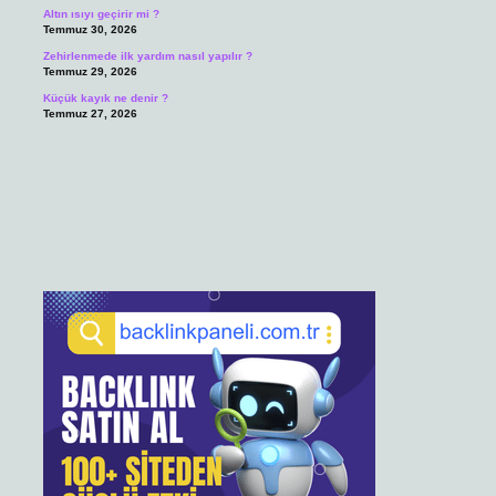
Altın ısıyı geçirir mi ?
Temmuz 30, 2026
Zehirlenmede ilk yardım nasıl yapılır ?
Temmuz 29, 2026
Küçük kayık ne denir ?
Temmuz 27, 2026