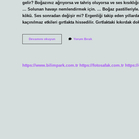
gelir? Boğazınız ağrıyorsa ve tahriş oluyorsa ve ses kısıklığı
… Solunan havayı nemlendirmek için. … Boğaz pastilleriyle. 
kökü. Ses sonradan değişir mi? Ergenliği takip eden yıllard
kaçınılmaz etkileri gırtlakta hissedilir. Gırtlaktaki kıkırdak 
Ses
Devamını okuyun
Yorum Bırak
Tonu
Değiştirilir
Mi
https://www.bilimpark.com.tr
https://fotosafak.com.tr
https:/