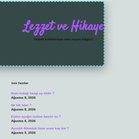
Lezzet ve Hikaye
Yemek kültürleriyle dolu neşeli bilgiler!
Sidebar
https://grandoperabet
Son Yazılar
Kuzu kulağı hangi ay ekilir ?
Ağustos 8, 2026
Ne tok tutar ?
Ağustos 8, 2026
Ezilen ayağın üstüne basılır mı ?
Ağustos 6, 2026
Ayvalık Altınoluk İzmir arası kaç km ?
Ağustos 5, 2026