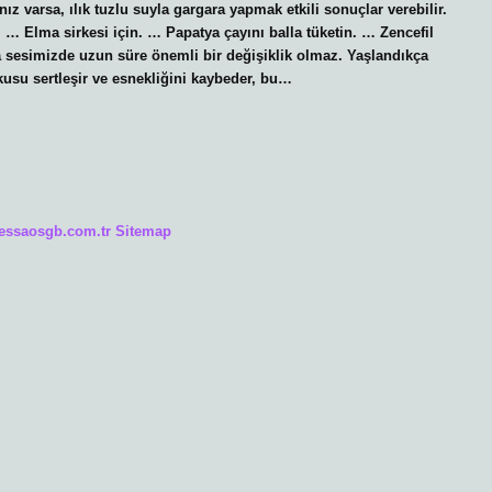
nız varsa, ılık tuzlu suyla gargara yapmak etkili sonuçlar verebilir.
… Elma sirkesi için. … Papatya çayını balla tüketin. … Zencefil
a sesimizde uzun süre önemli bir değişiklik olmaz. Yaşlandıkça
dokusu sertleşir ve esnekliğini kaybeder, bu…
/essaosgb.com.tr
Sitemap