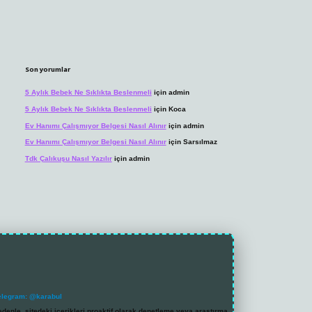
Son yorumlar
5 Aylık Bebek Ne Sıklıkta Beslenmeli
için
admin
5 Aylık Bebek Ne Sıklıkta Beslenmeli
için
Koca
Ev Hanımı Çalışmıyor Belgesi Nasıl Alınır
için
admin
Ev Hanımı Çalışmıyor Belgesi Nasıl Alınır
için
Sarsılmaz
Tdk Çalıkuşu Nasıl Yazılır
için
admin
elegram: @karabul
denle, sitedeki içerikleri proaktif olarak denetleme veya araştırma