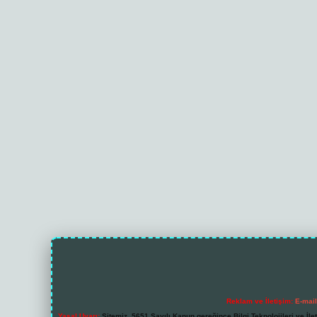
Reklam ve İletişim:
E-mai
Yasal Uyarı:
Sitemiz, 5651 Sayılı Kanun gereğince Bilgi Teknolojileri ve İl