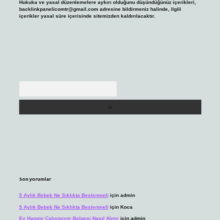
Hukuka ve yasal düzenlemelere aykırı olduğunu düşündüğünüz içerikleri,
backlinkpanelicomtr@gmail.com
adresine bildirmeniz halinde, ilgili
içerikler yasal süre içerisinde sitemizden kaldırılacaktır.
Arama
Son yorumlar
5 Aylık Bebek Ne Sıklıkta Beslenmeli
için
admin
5 Aylık Bebek Ne Sıklıkta Beslenmeli
için
Koca
Ev Hanımı Çalışmıyor Belgesi Nasıl Alınır
için
admin