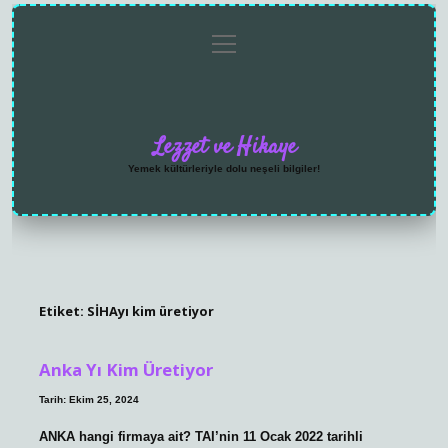
menüyü
Anasayfa
Gizlilik
Yasal
Hakkımızda
aç
Politikası
Uyarı
Lezzet ve Hikaye
Yemek kültürleriyle dolu neşeli bilgiler!
Etiket:
SİHAyı kim üretiyor
Anka Yı Kim Üretiyor
Tarih: Ekim 25, 2024
ANKA hangi firmaya ait? TAI’nin 11 Ocak 2022 tarihli