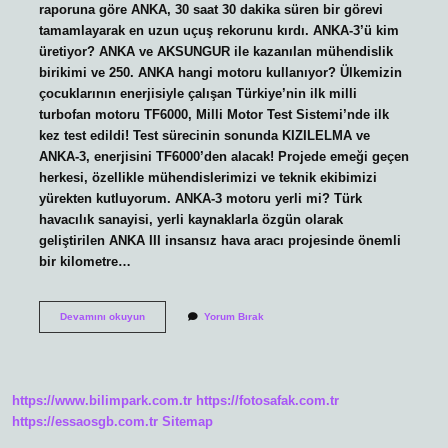
raporuna göre ANKA, 30 saat 30 dakika süren bir görevi
tamamlayarak en uzun uçuş rekorunu kırdı. ANKA-3’ü kim
üretiyor? ANKA ve AKSUNGUR ile kazanılan mühendislik
birikimi ve 250. ANKA hangi motoru kullanıyor? Ülkemizin
çocuklarının enerjisiyle çalışan Türkiye’nin ilk milli
turbofan motoru TF6000, Milli Motor Test Sistemi’nde ilk
kez test edildi! Test sürecinin sonunda KIZILELMA ve
ANKA-3, enerjisini TF6000’den alacak! Projede emeği geçen
herkesi, özellikle mühendislerimizi ve teknik ekibimizi
yürekten kutluyorum. ANKA-3 motoru yerli mi? Türk
havacılık sanayisi, yerli kaynaklarla özgün olarak
geliştirilen ANKA III insansız hava aracı projesinde önemli
bir kilometre…
Anka
Devamını okuyun
Yorum Bırak
Yı
Kim
Üretiyor
https://www.bilimpark.com.tr
https://fotosafak.com.tr
https://essaosgb.com.tr
Sitemap