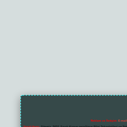
Reklam ve İletişim:
E-mai
Yasal Uyarı:
Sitemiz, 5651 Sayılı Kanun gereğince Bilgi Teknolojileri ve İl