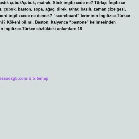
astik çubuk/çubuk, matrak. Stick ingilizcede ne? Türkçe İngilizce
ı, çubuk, baston, sopa, ağaç, direk, tahta; basılı. zaman çizelgesi,
orbord ingilizcede ne demek? “scoreboard” teriminin İngilizce-Türkçe
mi? Kökeni bilimi. Baston, İtalyanca “bastone” kelimesinden
n İngilizce-Türkçe sözlükteki anlamları: 18
/essaosgb.com.tr
Sitemap