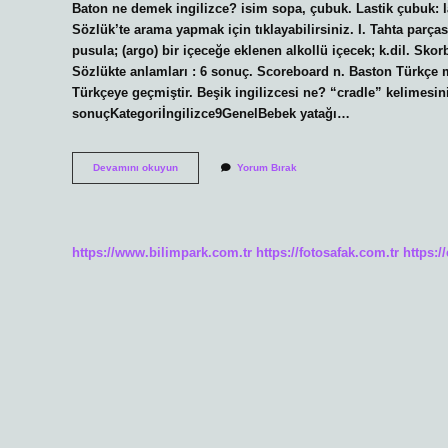
Baton ne demek ingilizce? isim sopa, çubuk. Lastik çubuk: l
Sözlük’te arama yapmak için tıklayabilirsiniz. I. Tahta parças
pusula; (argo) bir içeceğe eklenen alkollü içecek; k.dil. Sk
Sözlükte anlamları : 6 sonuç. Scoreboard n. Baston Türkçe 
Türkçeye geçmiştir. Beşik ingilizcesi ne? “cradle” kelimesini
sonuçKategoriİngilizce9GenelBebek yatağı…
Ingilizce
Devamını okuyun
Yorum Bırak
Baston
Ne
Demek
https://www.bilimpark.com.tr
https://fotosafak.com.tr
https:/