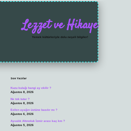
Lezzet ve Hikaye
Yemek kültürleriyle dolu neşeli bilgiler!
Sidebar
https://grandoperabet
Son Yazılar
Kuzu kulağı hangi ay ekilir ?
Ağustos 8, 2026
Ne tok tutar ?
Ağustos 8, 2026
Ezilen ayağın üstüne basılır mı ?
Ağustos 6, 2026
Ayvalık Altınoluk İzmir arası kaç km ?
Ağustos 5, 2026