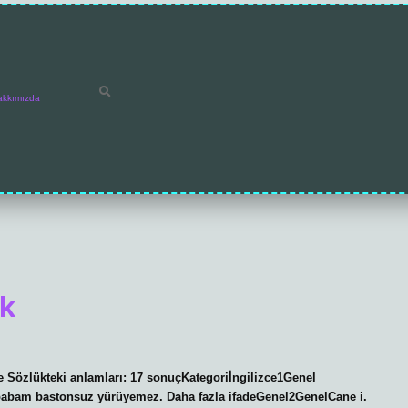
akkımızda
ek
e Sözlükteki anlamları: 17 sonuçKategoriİngilizce1Genel
bam bastonsuz yürüyemez. Daha fazla ifadeGenel2GenelCane i.