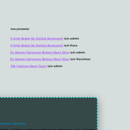
Son yorumlar
5 Aylık Bebek Ne Sıklıkta Beslenmeli
için
admin
5 Aylık Bebek Ne Sıklıkta Beslenmeli
için
Koca
Ev Hanımı Çalışmıyor Belgesi Nasıl Alınır
için
admin
Ev Hanımı Çalışmıyor Belgesi Nasıl Alınır
için
Sarsılmaz
Tdk Çalıkuşu Nasıl Yazılır
için
admin
elegram: @karabul
denle, sitedeki içerikleri proaktif olarak denetleme veya araştırma