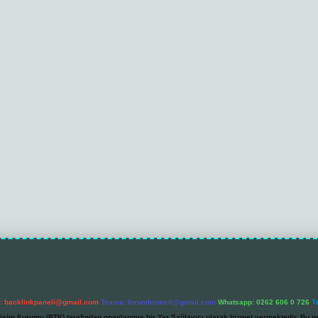
l:
backlinkpaneli@gmail.com
Teams:
forumhizmeti@gmail.com
Whatsapp: 0262 606 0 726
T
etişim Kurumu (BTK) tarafından onaylanmış bir Yer Sağlayıcı olarak hizmet vermektedir. Bu ne