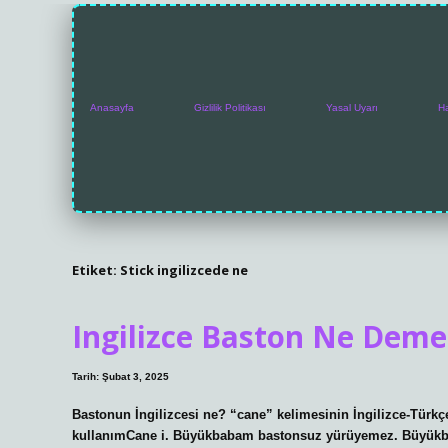
Anasayfa
Gizlilik Politikası
Yasal Uyarı
H
Etiket:
Stick ingilizcede ne
Ingilizce Baston Ne Dem
Tarih: Şubat 3, 2025
Bastonun İngilizcesi ne? “cane” kelimesinin İngilizce-Türkç
kullanımCane i. Büyükbabam bastonsuz yürüyemez. Büyükba