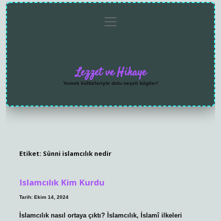
menüyü
Anasayfa
Gizlilik
Yasal
Hakkımızda
aç
Politikası
Uyarı
Lezzet ve Hikaye
Yemek kültürleriyle dolu neşeli bilgiler!
Etiket:
Sünni islamcılık nedir
Islamcılık Kim Kurdu
Tarih: Ekim 14, 2024
İslamcılık nasıl ortaya çıktı? İslamcılık, İslamî ilkeleri