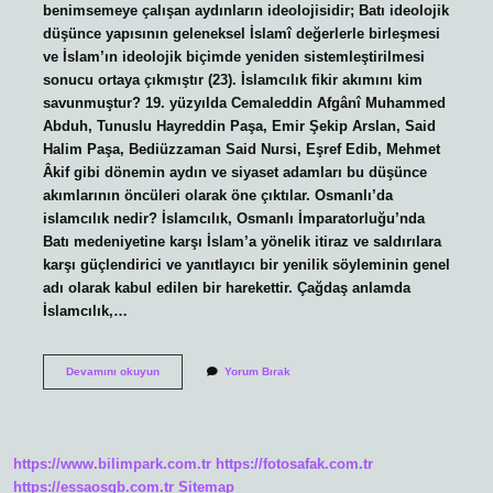
benimsemeye çalışan aydınların ideolojisidir; Batı ideolojik
düşünce yapısının geleneksel İslamî değerlerle birleşmesi
ve İslam’ın ideolojik biçimde yeniden sistemleştirilmesi
sonucu ortaya çıkmıştır (23). İslamcılık fikir akımını kim
savunmuştur? 19. yüzyılda Cemaleddin Afgânî Muhammed
Abduh, Tunuslu Hayreddin Paşa, Emir Şekip Arslan, Said
Halim Paşa, Bediüzzaman Said Nursi, Eşref Edib, Mehmet
Âkif gibi dönemin aydın ve siyaset adamları bu düşünce
akımlarının öncüleri olarak öne çıktılar. Osmanlı’da
islamcılık nedir? İslamcılık, Osmanlı İmparatorluğu’nda
Batı medeniyetine karşı İslam’a yönelik itiraz ve saldırılara
karşı güçlendirici ve yanıtlayıcı bir yenilik söyleminin genel
adı olarak kabul edilen bir harekettir. Çağdaş anlamda
İslamcılık,…
Islamcılık
Devamını okuyun
Yorum Bırak
Kim
Kurdu
https://www.bilimpark.com.tr
https://fotosafak.com.tr
https://essaosgb.com.tr
Sitemap