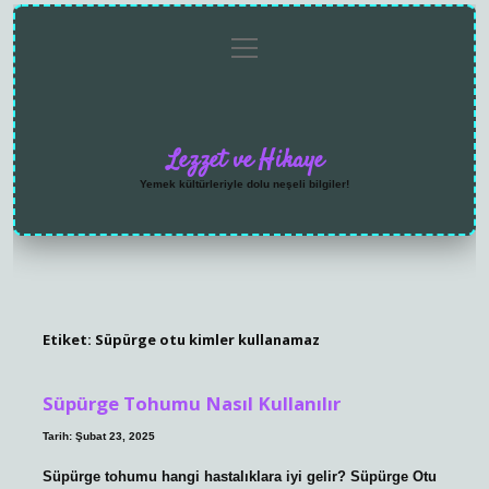
menüyü
Anasayfa
Gizlilik
Yasal
Hakkımızda
aç
Politikası
Uyarı
Lezzet ve Hikaye
Yemek kültürleriyle dolu neşeli bilgiler!
Etiket:
Süpürge otu kimler kullanamaz
Süpürge Tohumu Nasıl Kullanılır
Tarih: Şubat 23, 2025
Süpürge tohumu hangi hastalıklara iyi gelir? Süpürge Otu