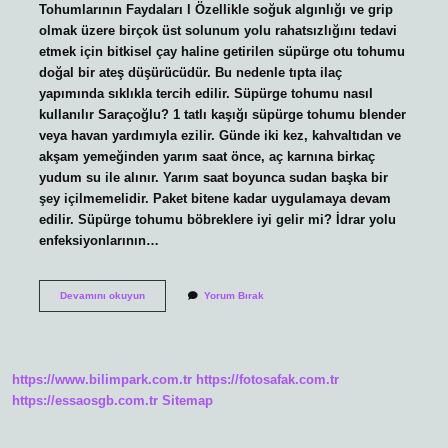
Tohumlarının Faydaları l Özellikle soğuk algınlığı ve grip
olmak üzere birçok üst solunum yolu rahatsızlığını tedavi
etmek için bitkisel çay haline getirilen süpürge otu tohumu
doğal bir ateş düşürücüdür. Bu nedenle tıpta ilaç
yapımında sıklıkla tercih edilir. Süpürge tohumu nasıl
kullanılır Saraçoğlu? 1 tatlı kaşığı süpürge tohumu blender
veya havan yardımıyla ezilir. Günde iki kez, kahvaltıdan ve
akşam yemeğinden yarım saat önce, aç karnına birkaç
yudum su ile alınır. Yarım saat boyunca sudan başka bir
şey içilmemelidir. Paket bitene kadar uygulamaya devam
edilir. Süpürge tohumu böbreklere iyi gelir mi? İdrar yolu
enfeksiyonlarının…
Süpürge
Devamını okuyun
Yorum Bırak
Tohumu
Nasıl
Kullanılır
https://www.bilimpark.com.tr
https://fotosafak.com.tr
https://essaosgb.com.tr
Sitemap