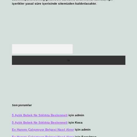
içerikler yasal süre içerisinde sitemizden kaldırılacaktır.
Arama
Son yorumlar
5 Aylık Bebek Ne Sıklıkta Beslenmeli
için
admin
5 Aylık Bebek Ne Sıklıkta Beslenmeli
için
Koca
Ev Hanımı Çalışmıyor Belgesi Nasıl Alınır
için
admin
Ev Hanımı Çalışmıyor Belgesi Nasıl Alınır
için
Sarsılmaz