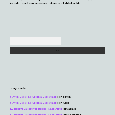
içerikler yasal süre içerisinde sitemizden kaldırılacaktır.
Arama
Son yorumlar
5 Aylık Bebek Ne Sıklıkta Beslenmeli
için
admin
5 Aylık Bebek Ne Sıklıkta Beslenmeli
için
Koca
Ev Hanımı Çalışmıyor Belgesi Nasıl Alınır
için
admin
Ev Hanımı Çalışmıyor Belgesi Nasıl Alınır
için
Sarsılmaz