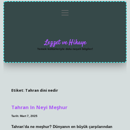
menüyü
Anasayfa
Gizlilik
Yasal
Hakkımızda
aç
Politikası
Uyarı
Lezzet ve Hikaye
Yemek kültürleriyle dolu neşeli bilgiler!
Etiket:
Tahran dini nedir
Tahran In Neyi Meşhur
Tarih: Mart 7, 2025
Tahran’da ne meşhur? Dünyanın en büyük çarşılarından