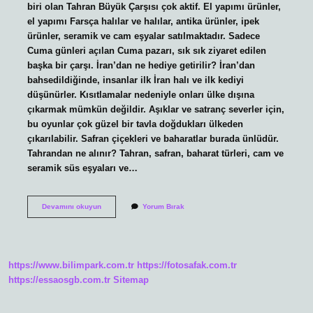
biri olan Tahran Büyük Çarşısı çok aktif. El yapımı ürünler,
el yapımı Farsça halılar ve halılar, antika ürünler, ipek
ürünler, seramik ve cam eşyalar satılmaktadır. Sadece
Cuma günleri açılan Cuma pazarı, sık sık ziyaret edilen
başka bir çarşı. İran’dan ne hediye getirilir? İran’dan
bahsedildiğinde, insanlar ilk İran halı ve ilk kediyi
düşünürler. Kısıtlamalar nedeniyle onları ülke dışına
çıkarmak mümkün değildir. Aşıklar ve satranç severler için,
bu oyunlar çok güzel bir tavla doğdukları ülkeden
çıkarılabilir. Safran çiçekleri ve baharatlar burada ünlüdür.
Tahrandan ne alınır? Tahran, safran, baharat türleri, cam ve
seramik süs eşyaları ve…
Tahran
Devamını okuyun
Yorum Bırak
In
Neyi
Meşhur
https://www.bilimpark.com.tr
https://fotosafak.com.tr
https://essaosgb.com.tr
Sitemap